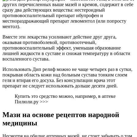
других перечисленных выше мазей и кремов, содержит в себе
сразу два действующих вещества: нестероидный
противовоспалительный препарат ибупрофен и
местнораздражающий препарат левоментол (или попросту
ментол).
Вместе эти лекарства усиливают действие друг друга,
оказывая противоболевой, противоотечный,
противовоспалительный эффект, уменьшая образование
лишней жидкости в суставе и снижая температуру в области
воспаленного сустава.
Использовать Дип релиф можно не чаще четырех раз в сутки,
покрывая область кожи над больным сустава тонким слоем
геля и втирая его досуха. Без консультации врача этот
препарат не следует использовать дольше десяти дней.
Купить это средство можно, например, в аптеке
Пилюли.ру >>>
Мази на основе рецептов народной
медицины
Несмотря на обилие аптечных мазей, не стоит забывать о том,