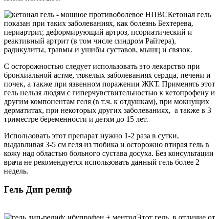
Кетонал гель
показан при таких заболеваниях, как болезнь Бехтерева,
периартрит, деформирующий артроз, псориатический и
реактивный артрит (в том числе синдром Райтера),
радикулиты, травмы и ушибы суставов, мышц и связок.
С осторожностью следует использовать это лекарство при
бронхиальной астме, тяжелых заболеваниях сердца, печени и
почек, а также при язвенном поражении ЖКТ. Применять этот
гель нельзя людям с гиперчувствительностью к кетопрофену и
другим компонентам геля (в т.ч. к отдушкам), при мокнущих
дерматитах, при некоторых других заболеваниях, а также в 3
триместре беременности и детям до 15 лет.
Использовать этот препарат нужно 1-2 раза в сутки,
выдавливая 3-5 см геля из тюбика и осторожно втирая гель в
кожу над областью больного сустава досуха. Без консультации
врача не рекомендуется использовать данный гель более 2
недель.
Гель Дип релиф
Этот гель, в отличие от