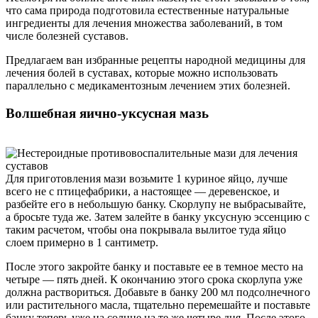
что сама природа подготовила естественные натуральные
ингредиенты для лечения множества заболеваний, в том
числе болезней суставов.
Предлагаем ван избранные рецепты народной медицины для
лечения болей в суставах, которые можно использовать
параллельно с медикаментозным лечением этих болезней.
Волшебная яично-уксусная мазь
Для приготовления мази возьмите 1 куриное яйцо, лучше
всего не с птицефабрики, а настоящее — деревенское, и
разбейте его в небольшую банку. Скорлупу не выбрасывайте,
а бросьте туда же. Затем залейте в банку уксусную эссенцию с
таким расчетом, чтобы она покрывала вылитое туда яйцо
слоем примерно в 1 сантиметр.
После этого закройте банку и поставьте ее в темное место на
четыре — пять дней. К окончанию этого срока скорлупа уже
должна раствориться. Добавьте в банку 200 мл подсолнечного
или растительного масла, тщательно перемешайте и поставьте
банку теперь уже на солнце на те же четыре дня. После этого