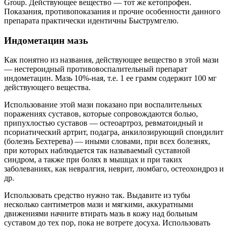
Group. Действующее вещество — тот же кетопрофен.
Показания, противопоказания и прочие особенности данного
препарата практически идентичны Быструмгелю.
Индометацин мазь
Как понятно из названия, действующее вещество в этой мази
— нестероидный противовоспалительный препарат
индометацин. Мазь 10%-ная, т.е. 1 ее грамм содержит 100 мг
действующего вещества.
Использование этой мази показано при воспалительных
поражениях суставов, которые сопровождаются болью,
припухлостью суставов — остеоартроз, ревматоидный и
псориатический артрит, подагра, анкилозирующий спондилит
(болезнь Бехтерева) — иными словами, при всех болезнях,
при которых наблюдается так называемый суставной
синдром, а также при болях в мышцах и при таких
заболеваниях, как невралгия, неврит, люмбаго, остеохондроз и
др.
Использовать средство нужно так. Выдавите из тубы
несколько сантиметров мази и мягкими, аккуратными
движениями начните втирать мазь в кожу над больным
суставом до тех пор, пока не вотрете досуха. Использовать