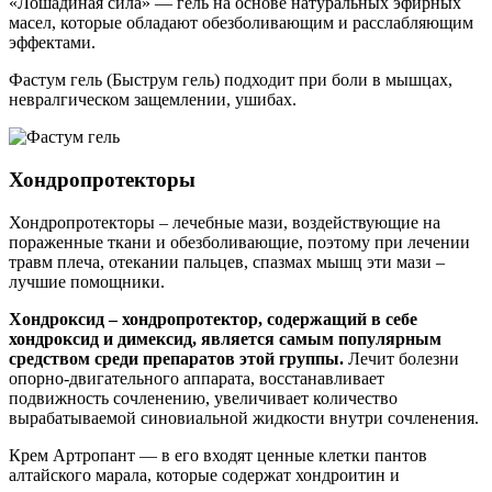
«Лошадиная сила» — гель на основе натуральных эфирных
масел, которые обладают обезболивающим и расслабляющим
эффектами.
Фастум гель (Быструм гель) подходит при боли в мышцах,
невралгическом защемлении, ушибах.
Хондропротекторы
Хондропротекторы – лечебные мази, воздействующие на
пораженные ткани и обезболивающие, поэтому при лечении
травм плеча, отекании пальцев, спазмах мышц эти мази –
лучшие помощники.
Хондроксид – хондропротектор, содержащий в себе
хондроксид и димексид, является самым популярным
средством среди препаратов этой группы.
Лечит болезни
опорно-двигательного аппарата, восстанавливает
подвижность сочленению, увеличивает количество
вырабатываемой синовиальной жидкости внутри сочленения.
Крем Артропант — в его входят ценные клетки пантов
алтайского марала, которые содержат хондроитин и