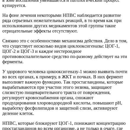
в зоне воспаления уменьшается и патологический процесс
купируется.
На фоне лечения некоторыми НПВС наблюдается развитие
ряда серьезных нежелательных реакций, в то время как при
использовании других медикаментов этой группы такие
отрицательные эффекты отсутствуют.
Связано это с особенностями механизма действия. Дело в том,
что существует несколько видов циклооксигеназы: ЦОГ-1,
ЦОГ-2 и ЦОГ-3 и каждое нестероидное
противовоспалительное средство по-разному действует на эти
ферменты.
У здорового человека цикооксигеназу-1 можно выявить почти
во всех органах, к примеру, в ЖКТ и почках. В них фермент
выполняет важную функцию. Так простагландины, которые
вырабатываются при участии этого энзима, защищают
слизистую пищеварительного тракта от повреждения,
регулирует кровоснабжения органа, снижают
продуцирования хлороводородной кислоты, повышают рН,
выработку фосфолипидов и защитной слизи, активируют
деление клеток.
НПВС, которые блокируют ЦОГ-1, понижают концентрацию
простагландинов во всем организме, а не только в очаге, где