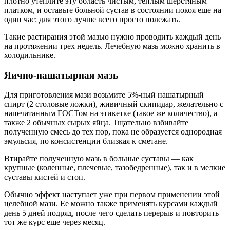
плотно утеплите эту область чистым, теплым шерстяным
платком, и оставьте больной сустав в состоянии покоя еще на
один час: для этого лучше всего просто полежать.
Такие растирания этой мазью нужно проводить каждый день
на протяжении трех недель. Лечебную мазь можно хранить в
холодильнике.
Яично-нашатырная мазь
Для приготовления мази возьмите 5%-ный нашатырный
спирт (2 столовые ложки), живичный скипидар, желательно с
напечатанным ГОСТом на этикетке (такое же количество), а
также 2 обычных сырых яйца. Тщательно взбивайте
полученную смесь до тех пор, пока не образуется однородная
эмульсия, по консистенции близкая к сметане.
Втирайте полученную мазь в больные суставы — как
крупные (коленные, плечевые, тазобедренные), так и в мелкие
суставы кистей и стоп.
Обычно эффект наступает уже при первом применении этой
целебной мази. Ее можно также применять курсами каждый
день 5 дней подряд, после чего сделать перерыв и повторить
тот же курс еще через месяц.