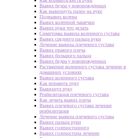
Как вправить кисть руки
Вывих бедра у новорожденных
Как вывихнуть палец на руке
Подвывих колена
Вывих коленной чашечки
Вывих руки что делать
Симптомы вывиха коленного сустава
Вывих среднего пальца руки
Лечение вывиха плечевого сустава
Вывих правого плеча
Вывих большого пальца
Вывих бедра у новорожденных
Растяжение коленного сустава лечение в
домашних условиях
Вывих коленного сустава
Как вправить руку
Вывихнул руку
Реабилитация плечевого сустава
Как лечить вывих плеча
Вывих плечевого сустава лечение
реабилитация
Лечение вывиха плечевого сустава
Вывих пальца руки
Вывих голеностопного
Вывих голеностопа лечение