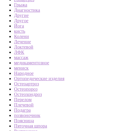
Грыжа
Диагностика
Другие
Другое
Йога
кисть
Колени
Лечение
Локтевой
ЛФК
массаж
медикаментозное
мениск
Народное
Ортопедические изделия
Остеоартроз
Остеопороз
Остеохондроз
Перелом
Плечевой
Подагра
позвоночник
Поясница
Пяточная шпора