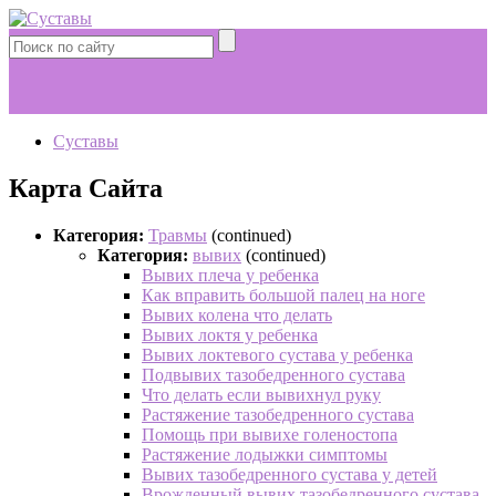
Суставы
Карта Сайта
Категория:
Травмы
(continued)
Категория:
вывих
(continued)
Вывих плеча у ребенка
Как вправить большой палец на ноге
Вывих колена что делать
Вывих локтя у ребенка
Вывих локтевого сустава у ребенка
Подвывих тазобедренного сустава
Что делать если вывихнул руку
Растяжение тазобедренного сустава
Помощь при вывихе голеностопа
Растяжение лодыжки симптомы
Вывих тазобедренного сустава у детей
Врожденный вывих тазобедренного сустава