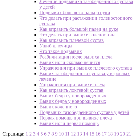
Лечение подвывиха тазобедренного сустава
у детей
Подвывих большого пальца руки
Что делать при растяжении голеностопного
сустава
Как вправить большой палец на руке
Что делать при вывихе голеностопа
Как вправить плечевой сустав
Ушиб ключицы
Что такое подвывих
Реабилитация после вывиха плеча
Вывих ноги сколько лечится
Упражнения при вывихе плечевого сустава
Вывих тазобедренного сустава у взрослых
лечение
Упражнения при вывихе плеча
Как вправить локтевой сустав
Вывих бедра у новорожденных
Вывих бедра у новорожденных
Вывих коленного
Подвывих тазобедренного сустава у детей
Первая помощь при вывихе плеча
Вывих ноги первая помощь
Страница:
1
2
3
4
5
6
7
8
9
10
11
12
13
14
15
16
17
18
19
20
21