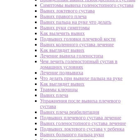
Симптомы вывиха голеностопного сустава
Вывих локтевого сустава
Вывих правого плеча
Вывих пальца на руке что делать
Вывих руки симптомы
Как вылечить вывих
Подвывих головки плечевой кости
Вывих коленного сустава лечение
Как выглядит вывих
Лечение вывиха голеностопа
Чем лечить голеностопный сустав в
домашних условиях
Лечение подвывиха
Что делать при вывихе пальца на руке
Как выглядит вывих
Травмы ключицы
Вывих плеча
Упражнения после вывиха плечевого
сустава
Вывих плеча реабилитация
Подвывих плечевого сустава лечение
Вывих голеностопного сустава лечение
Подвывих локтевого сустава у ребенка
Вывих большого пальца руки