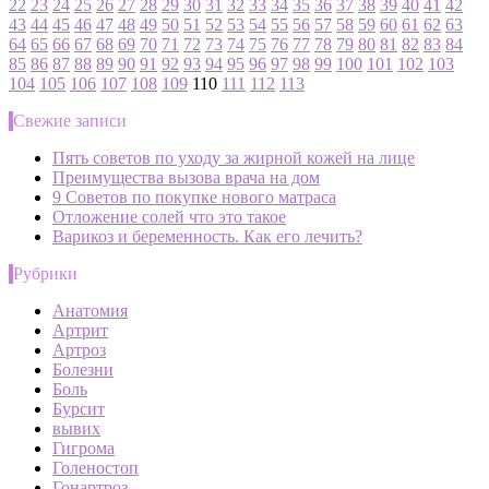
22
23
24
25
26
27
28
29
30
31
32
33
34
35
36
37
38
39
40
41
42
43
44
45
46
47
48
49
50
51
52
53
54
55
56
57
58
59
60
61
62
63
64
65
66
67
68
69
70
71
72
73
74
75
76
77
78
79
80
81
82
83
84
85
86
87
88
89
90
91
92
93
94
95
96
97
98
99
100
101
102
103
104
105
106
107
108
109
110
111
112
113
Свежие записи
Пять советов по уходу за жирной кожей на лице
Преимущества вызова врача на дом
9 Советов по покупке нового матраса
Отложение солей что это такое
Варикоз и беременность. Как его лечить?
Рубрики
Анатомия
Артрит
Артроз
Болезни
Боль
Бурсит
вывих
Гигрома
Голеностоп
Гонартроз