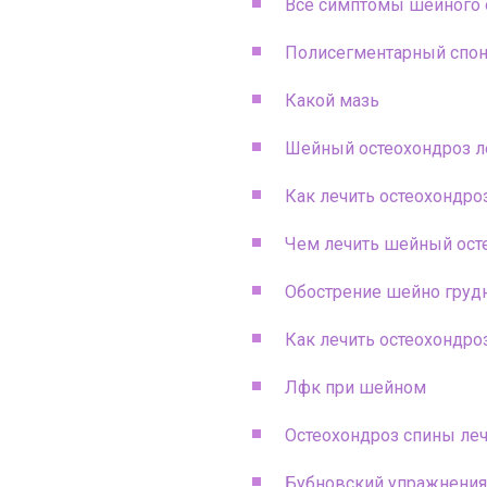
Все симптомы шейного 
Полисегментарный спон
Какой мазь
Шейный остеохондроз л
Как лечить остеохондро
Чем лечить шейный ост
Обострение шейно груд
Как лечить остеохондро
Лфк при шейном
Остеохондроз спины ле
Бубновский упражнения