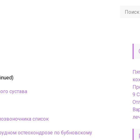
Пя
inued)
ко
Пр
ого сустава
9 
От
Ва
ле
позвоночника список
рудном остеохондрозе по бубновскому