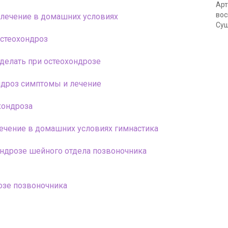
Арт
вос
 лечение в домашних условиях
Сущ
стеохондроз
делать при остеохондрозе
ндроз симптомы и лечение
хондроза
ечение в домашних условиях гимнастика
ондрозе шейного отдела позвоночника
озе позвоночника