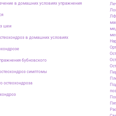
ечение в домашних условиях упражнения
Ле
Ло
ся
ЛФ
ма
оз шеи
ме
ме
стеохондроз в домашних условиях
На
Ор
еохондрозе
Ос
Ос
пражнения бубновского
Ос
остеохондроз симптомы
Пе
Пл
о остеохондроза
По
по
охондроз
По
Пя
Ра
Св