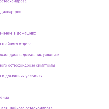
остеохондроза
дилоартроз
ечение в домашних
з шейного отдела
еохондроз в домашних условиях
ного остеохондроза симптомы
з в домашних условиях
чение
 для шейного остеохондроза