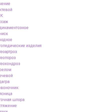
чение
ктевой
К
ссаж
дикаментозное
ниск
родное
топедические изделия
теоартроз
теопороз
теохондроз
релом
ечевой
дагра
звоночник
ясница
точная шпора
стяжение
язки