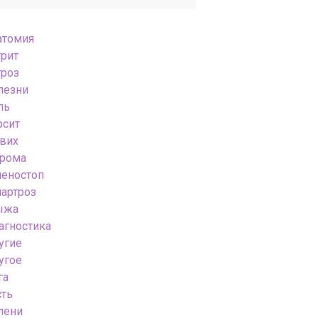
атомия
трит
троз
лезни
ль
рсит
вих
грома
леностоп
нартроз
ыжа
агностика
угие
угое
га
сть
лени