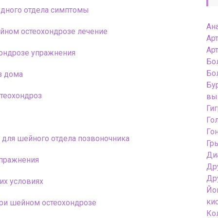
удного отдела симптомы
Ан
йном остеохондрозе лечение
Ар
Ар
ондрозе упражнения
Бо
Бо
з дома
Бу
стеохондроз
вы
Ги
Го
Го
 для шейного отдела позвоночника
Гр
Ди
упражнения
Др
Др
их условиях
Йо
ки
при шейном остеохондрозе
Ко