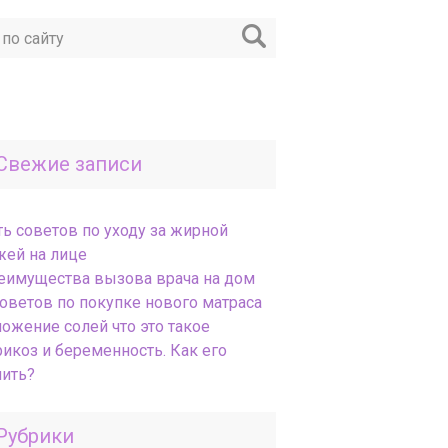
Свежие записи
ть советов по уходу за жирной
жей на лице
еимущества вызова врача на дом
Советов по покупке нового матраса
ложение солей что это такое
рикоз и беременность. Как его
чить?
Рубрики