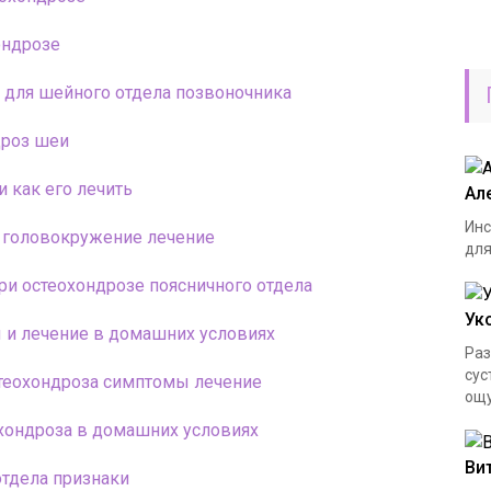
ондрозе
 для шейного отдела позвоночника
дроз шеи
и как его лечить
Ал
Инс
 головокружение лечение
для
ри остеохондрозе поясничного отдела
Ук
 и лечение в домашних условиях
Раз
сус
стеохондроза симптомы лечение
ощу
охондроза в домашних условиях
Ви
тдела признаки