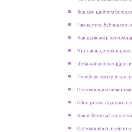
Всд при шейном остеох
Гимнастика бубновского
Как вылечить остеохон
Что такое остеохондроз 
Шейный остеохондроз и
Лечебная физкультура п
Остеохондроз симптомы
Обострение грудного о
Как избавиться от осте
Остеохондроз шейного о