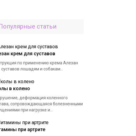
Популярные статьи
езан крем для суставов
трукция по применению крема Алезан
 суставов лошадям и собакам...
олы в колено
рушение, деформация коленного
тава, сопровождающаяся болезненными
щениями при нагрузке и...
тамины при артрите