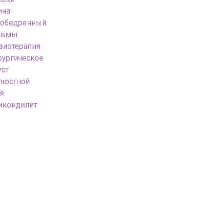
ина
зобедренный
авмы
зиотерапия
рургическое
уст
люстной
я
икондилит