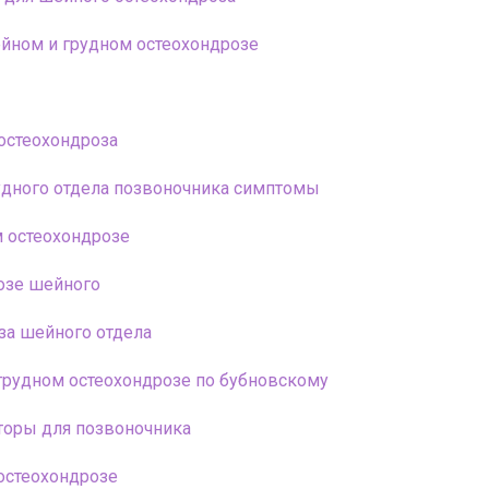
йном и грудном остеохондрозе
остеохондроза
удного отдела позвоночника симптомы
 остеохондрозе
озе шейного
за шейного отдела
грудном остеохондрозе по бубновскому
торы для позвоночника
остеохондрозе