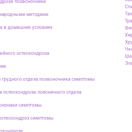
ндрозе позвоночника
Сп
Та
 народными методами
Тр
за в домашних условиях
Фи
Хи
Хр
Че
ейного остеохондроза
Ше
Эп
ние
и грудного отдела позвоночника симптомы
и остеохондрозе поясничного отдела
признаки симптомы
остеохондроз симптомы
еохондрозе