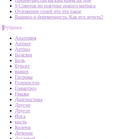
Преимущества вызова врача на дом
9 Советов по покупке нового матраса
Отложение солей что это такое
Варикоз и беременность. Как его лечить?
Рубрики
Анатомия
Артрит
Артроз
Болезни
Боль
Бурсит
вывих
Гигрома
Голеностоп
Гонартроз
Грыжа
Диагностика
Другие
Другое
Йога
кисть
Колени
Лечение
Локтевой