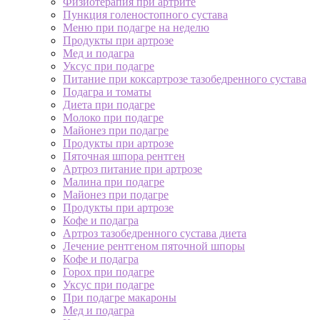
Физиотерапия при артрите
Пункция голеностопного сустава
Меню при подагре на неделю
Продукты при артрозе
Мед и подагра
Уксус при подагре
Питание при коксартрозе тазобедренного сустава
Подагра и томаты
Диета при подагре
Молоко при подагре
Майонез при подагре
Продукты при артрозе
Пяточная шпора рентген
Артроз питание при артрозе
Малина при подагре
Майонез при подагре
Продукты при артрозе
Кофе и подагра
Артроз тазобедренного сустава диета
Лечение рентгеном пяточной шпоры
Кофе и подагра
Горох при подагре
Уксус при подагре
При подагре макароны
Мед и подагра