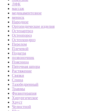
ЛФК
массаж
медикаментозное
мениск
Народное
Ортопедические изделия
Остеоартроз
Остеопороз
Остеохондроз
Перелом
Плечевой
Подагра
позвоночник
Поясница
Пяточная шпора
Растяжение
Связки
Спина
Тазобедренный
Травмы
Физиотерапия
Хирургическое
Хруст
Челюстной