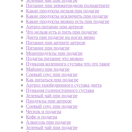
Зеленый чай при подагре
Питание при ревматоидном полиартрите
Какие продукты нельзя при подагре
Какие продукты исключить при подагре
Какие продукты можно есть при подагре
Артроз питание при артрозе
Что нельзя есть и пить при подагре
Диета при подагре на ногах меню
Питание при артрите артрозе
Питание при подагре
Морепродукты при подагре
Подагра питание что можно
Пункция коленного сустава что это такое
Майонез при подагре
Соевый соус при подагре
Как питаться при подагре
Артроз тазобедренного сустава диета
Пункция голеностопного сустава
Зеленый чай при подагре
Продукты при артрозе
Соевый соус при подагре
Чеснок и подагра
Кофе и подагра
Алкоголь при подагре
Зеленый чай при подагре