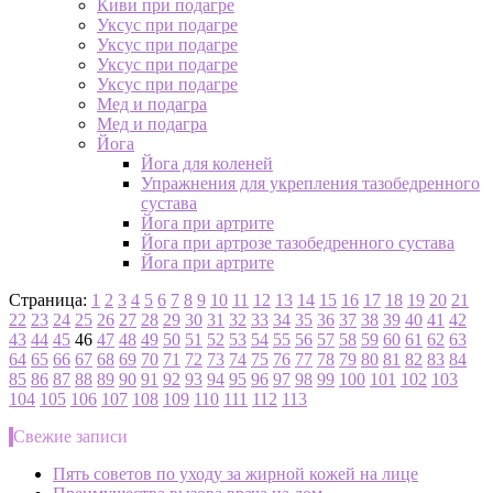
Киви при подагре
Уксус при подагре
Уксус при подагре
Уксус при подагре
Уксус при подагре
Мед и подагра
Мед и подагра
Йога
Йога для коленей
Упражнения для укрепления тазобедренного
сустава
Йога при артрите
Йога при артрозе тазобедренного сустава
Йога при артрите
Страница:
1
2
3
4
5
6
7
8
9
10
11
12
13
14
15
16
17
18
19
20
21
22
23
24
25
26
27
28
29
30
31
32
33
34
35
36
37
38
39
40
41
42
43
44
45
46
47
48
49
50
51
52
53
54
55
56
57
58
59
60
61
62
63
64
65
66
67
68
69
70
71
72
73
74
75
76
77
78
79
80
81
82
83
84
85
86
87
88
89
90
91
92
93
94
95
96
97
98
99
100
101
102
103
104
105
106
107
108
109
110
111
112
113
Свежие записи
Пять советов по уходу за жирной кожей на лице