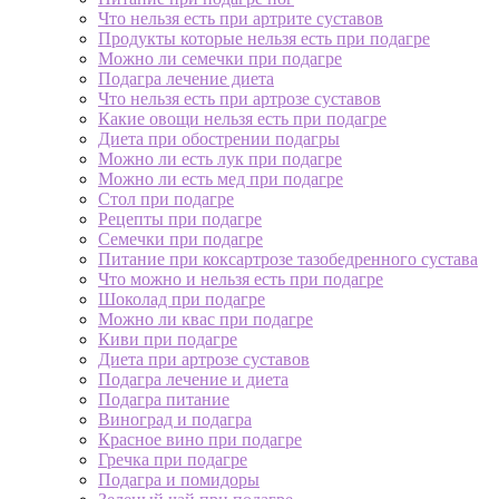
Что нельзя есть при артрите суставов
Продукты которые нельзя есть при подагре
Можно ли семечки при подагре
Подагра лечение диета
Что нельзя есть при артрозе суставов
Какие овощи нельзя есть при подагре
Диета при обострении подагры
Можно ли есть лук при подагре
Можно ли есть мед при подагре
Стол при подагре
Рецепты при подагре
Семечки при подагре
Питание при коксартрозе тазобедренного сустава
Что можно и нельзя есть при подагре
Шоколад при подагре
Можно ли квас при подагре
Киви при подагре
Диета при артрозе суставов
Подагра лечение и диета
Подагра питание
Виноград и подагра
Красное вино при подагре
Гречка при подагре
Подагра и помидоры