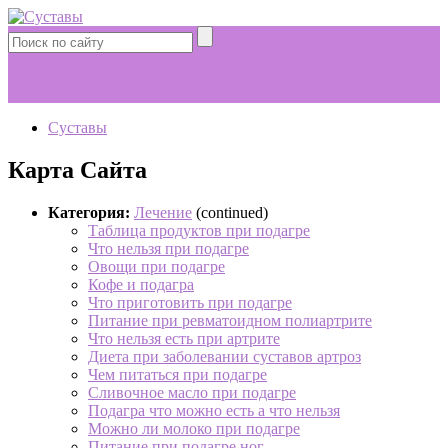
Суставы
Карта Сайта
Категория:
Лечение
(continued)
Таблица продуктов при подагре
Что нельзя при подагре
Овощи при подагре
Кофе и подагра
Что приготовить при подагре
Питание при ревматоидном полиартрите
Что нельзя есть при артрите
Диета при заболевании суставов артроз
Чем питаться при подагре
Сливочное масло при подагре
Подагра что можно есть а что нельзя
Можно ли молоко при подагре
Питание при подагре ног