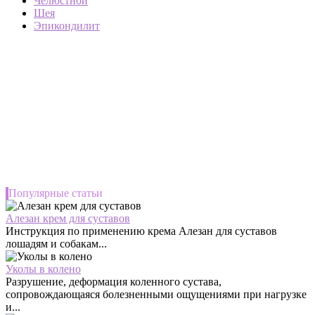
Челюстной
Шея
Эпикондилит
Популярные статьи
Алезан крем для суставов
Инструкция по применению крема Алезан для суставов
лошадям и собакам...
Уколы в колено
Разрушение, деформация коленного сустава,
сопровождающаяся болезненными ощущениями при нагрузке
и...