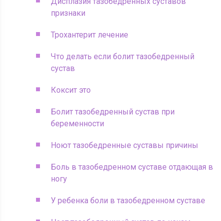
Дисплазия тазобедренных суставов
признаки
Трохантерит лечение
Что делать если болит тазобедренный
сустав
Коксит это
Болит тазобедренный сустав при
беременности
Ноют тазобедренные суставы причины
Боль в тазобедренном суставе отдающая в
ногу
У ребенка боли в тазобедренном суставе