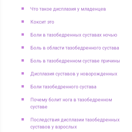
Что такое дисплазия у младенцев
Коксит это
Боли в тазобедренных суставах ночью
Боль в области тазобедренного сустава
Боль в тазобедренном суставе причины
Дисплазия суставов у новорожденных
Боли тазобедренного сустава
Почему болит нога в тазобедренном
суставе
Последствия дисплазии тазобедренных
суставов у взрослых