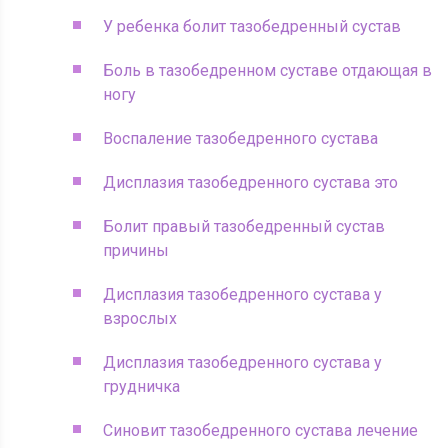
У ребенка болит тазобедренный сустав
Боль в тазобедренном суставе отдающая в
ногу
Воспаление тазобедренного сустава
Дисплазия тазобедренного сустава это
Болит правый тазобедренный сустав
причины
Дисплазия тазобедренного сустава у
взрослых
Дисплазия тазобедренного сустава у
грудничка
Синовит тазобедренного сустава лечение