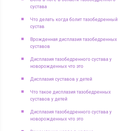
сустава
Что делать когда болит тазобедренный
сустав
Врожденная дисплазия тазобедренных
суставов
Дисплазия тазобедренного сустава у
новорожденных что это
Дисплазия суставов у детей
Что такое дисплазия тазобедренных
суставов у детей
Дисплазия тазобедренного сустава у
новорожденных что это