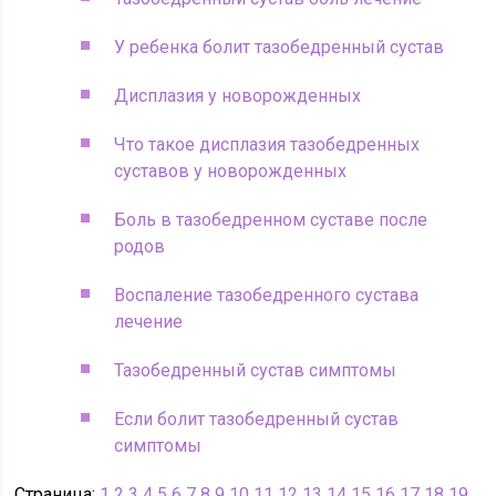
У ребенка болит тазобедренный сустав
Дисплазия у новорожденных
Что такое дисплазия тазобедренных
суставов у новорожденных
Боль в тазобедренном суставе после
родов
Воспаление тазобедренного сустава
лечение
Тазобедренный сустав симптомы
Если болит тазобедренный сустав
симптомы
Страница:
1
2
3
4
5
6
7
8
9
10
11
12
13
14
15
16
17
18
19