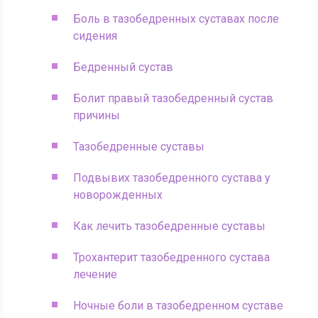
Боль в тазобедренных суставах после
сидения
Бедренный сустав
Болит правый тазобедренный сустав
причины
Тазобедренные суставы
Подвывих тазобедренного сустава у
новорожденных
Как лечить тазобедренные суставы
Трохантерит тазобедренного сустава
лечение
Ночные боли в тазобедренном суставе