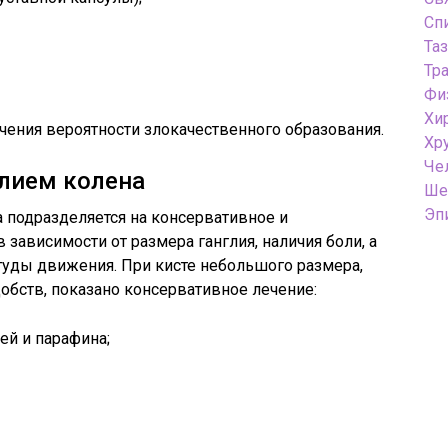
Сп
Та
Тр
Фи
Хи
ения вероятности злокачественного образования.
Хр
Че
глием колена
Ше
Эп
 подразделяется на консервативное и
зависимости от размера ганглия, наличия боли, а
туды движения. При кисте небольшого размера,
добств, показано консервативное лечение:
ей и парафина;