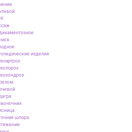
чение
ктевой
К
ссаж
дикаментозное
ниск
родное
топедические изделия
теоартроз
теопороз
теохондроз
релом
ечевой
дагра
звоночник
ясница
точная шпора
стяжение
язки