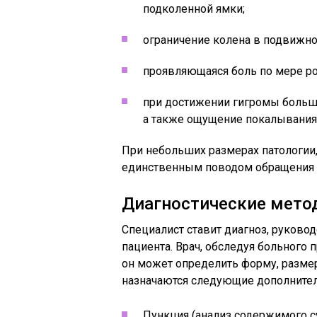
подколенной ямки;
ограничение колена в подвижно
проявляющаяся боль по мере ро
при достижении гигромы больши
а также ощущение покалывания
При небольших размерах патологии,
единственным поводом обращения к
Диагностические мето
Специалист ставит диагноз, руково
пациента. Врач, обследуя больного
он может определить форму, разме
назначаются следующие дополните
Пункция (анализ содержимого с