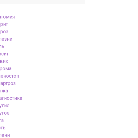
атомия
трит
троз
лезни
ль
рсит
вих
грома
леностоп
нартроз
ыжа
агностика
угие
угое
га
сть
лени