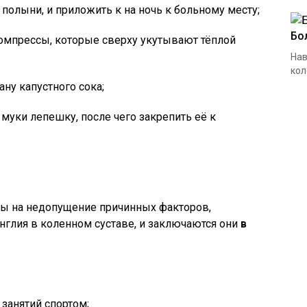
полыни, и приложить к на ночь к больному месту;
Бо
компрессы, которые сверху укутывают тёплой
Нав
кол
ну капустного сока;
 муки лепешку, после чего закрепить её к
ы на недопущение причинных факторов,
глия в коленном суставе, и заключаются они
в
занятий спортом;