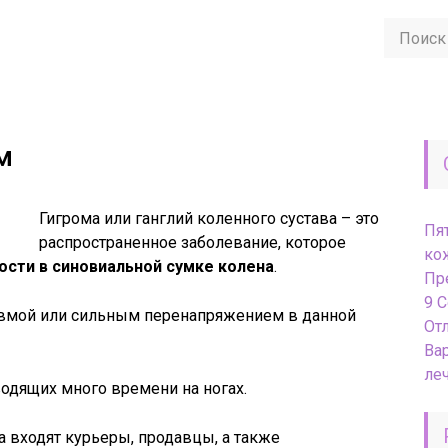
м
Гигрома или ганглий коленного сустава – это
Пя
распространенное заболевание, которое
ко
сти в синовиальной сумке колена
.
Пр
9 
авмой или сильным перенапряжением в данной
От
Ва
ле
водящих много времени на ногах.
а входят курьеры, продавцы, а также