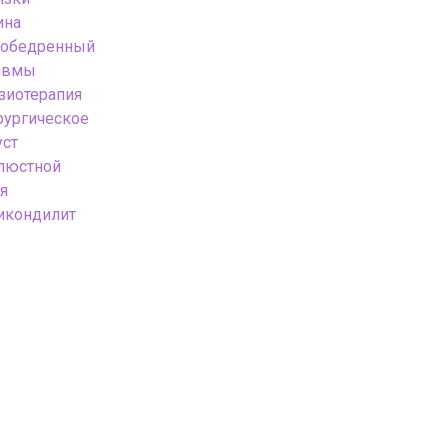
ина
зобедренный
авмы
зиотерапия
рургическое
уст
люстной
я
икондилит