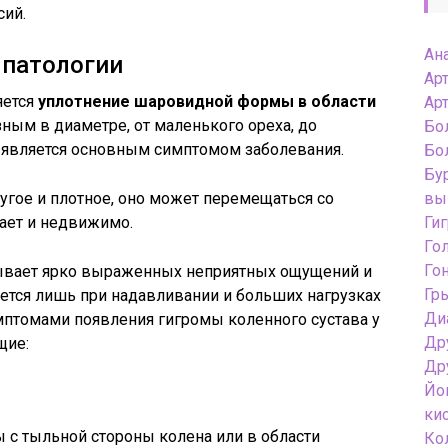
сий.
Ан
патологии
Ар
ется
уплотнение шаровидной формы в области
Ар
ным в диаметре, от маленького ореха, до
Бо
и является основным симптомом заболевания.
Бо
Бу
ругое и плотное, оно может перемещаться со
вы
вает и недвижимо.
Ги
Го
Го
ывает ярко выраженных неприятных ощущений и
Гр
ется лишь при надавливании и больших нагрузках
Ди
мптомами появления гигромы коленного сустава у
Др
щие:
Др
Йо
ки
с тыльной стороны колена или в области
Ко