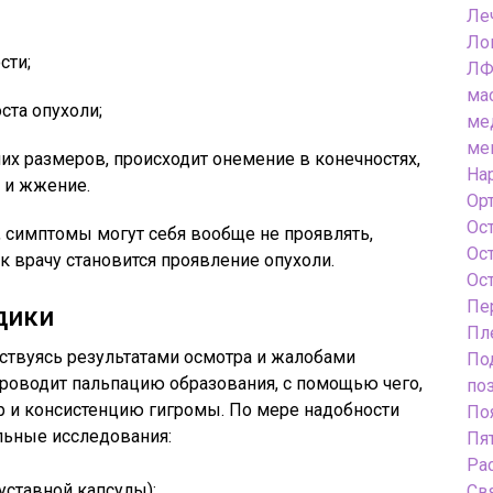
Ле
Ло
сти;
ЛФ
ма
ста опухоли;
ме
ме
х размеров, происходит онемение в конечностях,
На
 и жжение.
Ор
Ос
 симптомы могут себя вообще не проявлять,
Ос
 врачу становится проявление опухоли.
Ос
Пе
дики
Пл
дствуясь результатами осмотра и жалобами
По
 проводит пальпацию образования, с помощью чего,
по
р и консистенцию гигромы. По мере надобности
По
льные исследования:
Пя
Ра
уставной капсулы);
Св