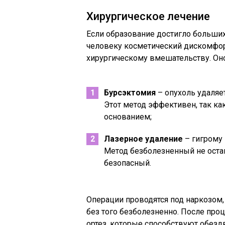
Хирургическое лечение
Если образование достигло больших
человеку косметический дискомфор
хирургическому вмешательству. Он
Бурсэктомия
– опухоль удаляет
Этот метод эффективен, так как
основанием;
Лазерное удаление
– гигрому
Метод безболезненный не оста
безопасный.
Операции проводятся под наркозом,
без того безболезненно. После пр
ортез, которые способствуют обез