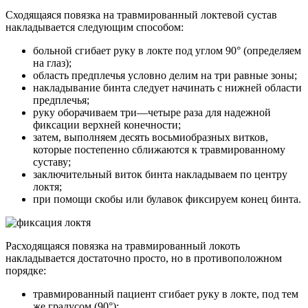
Сходящаяся повязка на травмированный локтевой сустав
накладывается следующим способом:
больной сгибает руку в локте под углом 90° (определяем
на глаз);
область предплечья условно делим на три равные зоны;
накладывание бинта следует начинать с нижней области
предплечья;
руку оборачиваем три—четыре раза для надежной
фиксации верхней конечности;
затем, выполняем десять восьмиобразных витков,
которые постепенно сближаются к травмированному
суставу;
заключительный виток бинта накладываем по центру
локтя;
при помощи скобы или булавок фиксируем конец бинта.
Расходящаяся повязка на травмированный локоть
накладывается достаточно просто, но в противоположном
порядке:
травмированный пациент сгибает руку в локте, под тем
же градусом (90°);