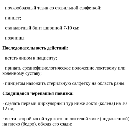
· почкообразный тазик со стерильной салфеткой;
· пинцет;
· стандартный бинт шириной 7-10 см;
· ножницы.
Последовательность действий:
· встать лицом к пациенту;
· придать среднефизиологическое положение локтевому или
коленному суставу;
· пинцетом наложить стерильную салфетку на область раны.
Сходящаяся черепашья повязка:
· сделать первый циркулярный тур ниже локтя (колена) на 10-
12 см;
· вести второй косой тур косо по локтевой ямке (подколенной)
на плечо (бедро), обходя его сзади;