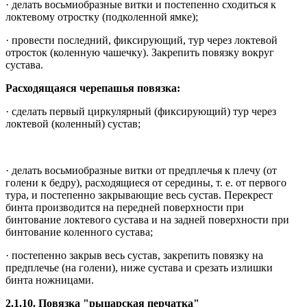
· делать восьмиобразные витки и постепенно сходиться к
локтевому отростку (подколенной ямке);
· провести последний, фиксирующий, тур через локтевой
отросток (коленную чашечку). Закрепить повязку вокруг
сустава.
Расходящаяся черепашья повязка:
· сделать первый циркулярный (фиксирующий) тур через
локтевой (коленный) сустав;
· делать восьмиобразные витки от предплечья к плечу (от
голени к бедру), расходящиеся от середины, т. е. от первого
тура, и постепенно закрывающие весь сустав. Перекрест
бинта производится на передней поверхности при
бинтование локтевого сустава и на задней поверхности при
бинтование коленного сустава;
· постепенно закрыв весь сустав, закрепить повязку на
предплечье (на голени), ниже сустава и срезать излишки
бинта ножницами.
2.1.10. Повязка "рыцарская перчатка"