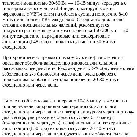
тепловой мощностью 30-60 Вт — 10-15 минут через день с
повторным курсом через 3-4 недели, которую можно
чередовать с УВЧ-полем на область сустава поперечно 8-10
минут или только УВЧ ежедневно. С седьмого дня, после
стихания воспалительных явлений, рекомендуется
индуктотерапия малым диском силой тока 150-200 ма — 20
минут ежедневно, парафиновые или озокеритовые
аппликации (t 48-55о) на область сустава по 30 минут
ежедневно.
При хроническом травматическом бурсите физиотерапия
оказывает обезболивающее, противовоспалительное и
рассасывающее действие. Рекомендуется: УФ-облучение очага
заболевания 2-3 биодозами через день; электрофорез с
новокаином на область сустава поперечно 20-30 минут
ежедневно или через день.
Ч-поле на область очага поперечно 10-15 минут ежедневно
или через день; микроволновая терапия области очага
ежедневно или через день с повторным курсом через полтора-
два месяца; ультразвук на область сустава 6-10 минут
(ежедневно или через день); парафиновые или озокеритовые
аппликации (t 50-55о) на область сустава 20-40 минут
ежедневно или через день; индуктотерапия области сустава