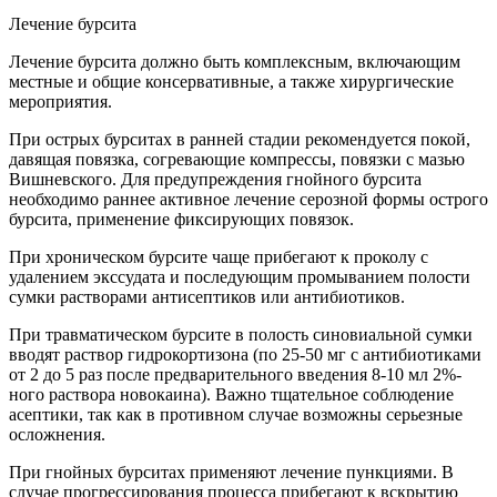
Лечение бурсита
Лечение бурсита должно быть комплексным, включающим
местные и общие консервативные, а также хирургические
мероприятия.
При острых бурситах в ранней стадии рекомендуется покой,
давящая повязка, согревающие компрессы, повязки с мазью
Вишневского. Для предупреждения гнойного бурсита
необходимо раннее активное лечение серозной формы острого
бурсита, применение фиксирующих повязок.
При хроническом бурсите чаще прибегают к проколу с
удалением экссудата и последующим промыванием полости
сумки растворами антисептиков или антибиотиков.
При травматическом бурсите в полость синовиальной сумки
вводят раствор гидрокортизона (по 25-50 мг с антибиотиками
от 2 до 5 раз после предварительного введения 8-10 мл 2%-
ного раствора новокаина). Важно тщательное соблюдение
асептики, так как в противном случае возможны серьезные
осложнения.
При гнойных бурситах применяют лечение пункциями. В
случае прогрессирования процесса прибегают к вскрытию