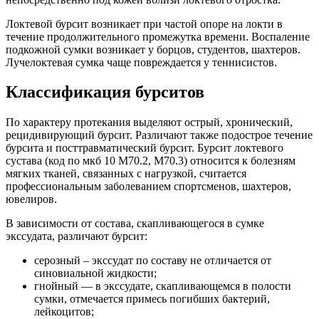
Локтевой бурсит возникает при частой опоре на локти в
течение продолжительного промежутка времени. Воспаление
подкожной сумки возникает у борцов, студентов, шахтеров.
Лучелоктевая сумка чаще повреждается у теннисистов.
Классификация бурситов
По характеру протекания выделяют острый, хронический,
рецидивирующий бурсит. Различают также подострое течение
бурсита и посттравматический бурсит. Бурсит локтевого
сустава (код по мкб 10 М70.2, М70.3) относится к болезням
мягких тканей, связанных с нагрузкой, считается
профессиональным заболеванием спортсменов, шахтеров,
ювелиров.
В зависимости от состава, скапливающегося в сумке
экссудата, различают бурсит:
серозный – экссудат по составу не отличается от
синовиальной жидкости;
гнойный — в экссудате, скапливающемся в полости
сумки, отмечается примесь погибших бактерий,
лейкоцитов;