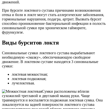
движений.
При бурсите локтевого сустава причинами возникновения
отека и боли в локте могут стать аллергические заболевания,
гормональные нарушения, подагра, артрит. Вызвать бурсит
способно проникновение бактериальной инфекции в полость
синовиальной сумки при хроническом гайморите,
фурункулезе.
Виды бурситов локтя
Синовиальные сумки локтевого сустава вырабатывают
необходимую «смазку», обеспечивающую свободное
движение. В локтевом суставе находятся 3 синовиальные
сумки:
локтевая межкостная;
локтевая подкожная;
лучелоктевая.
Сумки расположены вблизи
сухожилий треглавой и двуглавой мышц руки. Чаще
травмируется и воспаляется подкожная локтевая сумка. Она
локализуется на задней поверхности локтевого сустава
непосредственно под кожей вблизи локтевого отростка.