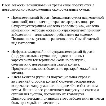
Из-за легкости возникновения травм чаще поражаются 3
поверхностно расположенные околосуставные сумки:
Препателлярный бурсит (подкожная сумка над коленной
чашечкой) возникает при травме, артрите, подагре.
Существует термины «колено кровельщика», «колено
монахини», которые косвенно характеризуют причину
заболевания – длительное пребывание на коленях.
Подвижность сустава ограничивается. Самый частый
вид патологии.
Инфрапателлярный или супрапателлярный бурсит
(подсухожильная сумка под надколенником)
характеризуется термином «колено прыгуна»,
сочетается с повреждением связок колена.
Профессиональное заболевание вратарей хоккейных
команд.
Киста Бейкера (гусиная подфасциальная бурса с
внутренней стороны колена) сложнее распознается,
встречается чаще у женщин старше 40 с избыточным
весом. Лишний вес увеличивает нагрузку на связки и
сухожилия сустава, постоянно их травмируя.
Диагностическим признаком этого заболевания является
боль при ходьбе по лестнице.