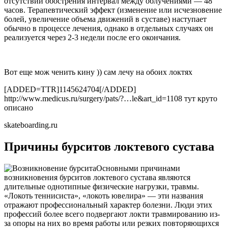
отсутствии обострения интервал между облучениями — 48
часов. Терапевтический эффект (изменение или исчезновение
болей, увеличение объема движений в суставе) наступает
обычно в процессе лечения, однако в отдельных случаях он
реализуется через 2-3 недели после его окончания.
Вот еще мож ченить кину )) сам лечу на обоих локтях
[ADDED=TTR]1145624704[/ADDED]
http://www.medicus.ru/surgery/pats/?…le&art_id=1108 тут круто
описано
skateboarding.ru
Причины бурситов локтевого сустава
Основными причинами
возникновения бурситов локтевого сустава являются
длительные однотипные физические нагрузки, травмы.
«Локоть теннисиста», «локоть ювелира» — эти названия
отражают профессиональный характер болезни. Люди этих
профессий более всего подвергают локти травмированию из-
за опоры на них во время работы или резких повторяющихся