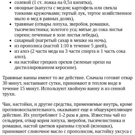
солевой (1 ст. ложка на 0,5л кипятка),
овощные (капуста с медом; картофель или свекла
тонкими кружочками; тертый лук, тертое хозяйственное
мыло и мед в равных долях),
травяные (отвары лопуха, зверобоя, ромашки,
тысячелистника; золотого уса; мятые до сока листья
сирени; печенные в золе листья лебеды),
сахарный (нагретый сахар в мешке на ночь),
из прополиса (настой 1:10 в течение 5 дней),
из алоэ (2 части меда на 3 части спирта и 1 часть сока
алоэ),
на настойке грецких орехов (зеленые орехи на
дистиллированном керосине).
Травяные ванны имеют то же действие. Сначала готовят отвар
30 минут, настаивают сутки, принимают в теплом виде в
течение 15 минут. Используют хвойную ванну и из сенной
трухи.
Чаи, настойки, и другие средства, применяемые внутрь, кроме
противовоспалительного, оказывают еще и общеукрепляющее
действие. Их употребляют 1-2 раза в день. Известны чай из
сельдерея, отвар корня лопуха, зверобоя, тысячелистника и
ромашки, настой цветков крапивы глухой (ясношки),
принимают сливочное масло с прополисом, настойку уксуса с