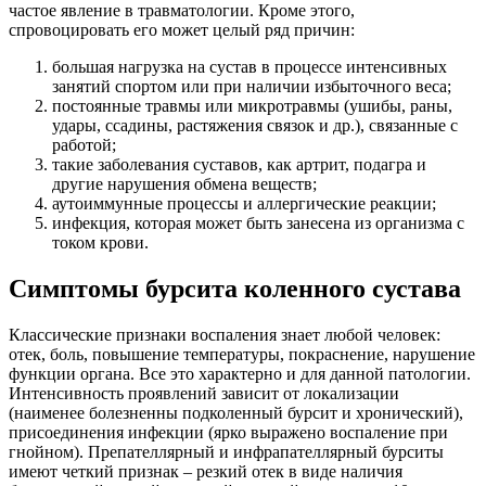
частое явление в травматологии. Кроме этого,
спровоцировать его может целый ряд причин:
большая нагрузка на сустав в процессе интенсивных
занятий спортом или при наличии избыточного веса;
постоянные травмы или микротравмы (ушибы, раны,
удары, ссадины, растяжения связок и др.), связанные с
работой;
такие заболевания суставов, как артрит, подагра и
другие нарушения обмена веществ;
аутоиммунные процессы и аллергические реакции;
инфекция, которая может быть занесена из организма с
током крови.
Симптомы бурсита коленного сустава
Классические признаки воспаления знает любой человек:
отек, боль, повышение температуры, покраснение, нарушение
функции органа. Все это характерно и для данной патологии.
Интенсивность проявлений зависит от локализации
(наименее болезненны подколенный бурсит и хронический),
присоединения инфекции (ярко выражено воспаление при
гнойном). Препателлярный и инфрапателлярный бурситы
имеют четкий признак – резкий отек в виде наличия