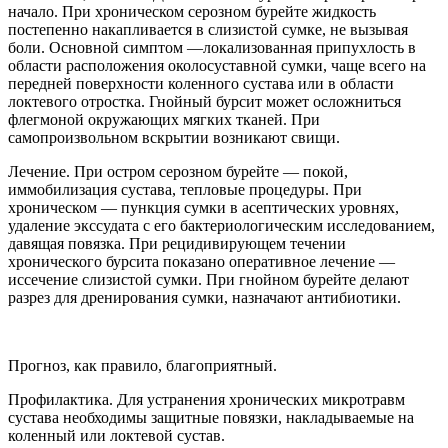
начало. При хроническом серозном бурейте жидкость
постепенно накапливается в слизистой сумке, не вызывая
боли. Основной симптом —локализованная припухлость в
области расположения околосуставной сумки, чаще всего на
передней поверхности коленного сустава или в области
локтевого отростка. Гнойный бурсит может осложниться
флегмоной окружающих мягких тканей. При
самопроизвольном вскрытии возникают свищи.
Лечение. При остром серозном бурейте — покой,
иммобилизация сустава, тепловые процедуры. При
хроническом — пункция сумки в асептических уровнях,
удаление экссудата с его бактериологическим исследованием,
давящая повязка. При рецидивирующем течении
хронического бурсита показано оперативное лечение —
иссечение слизистой сумки. При гнойном бурейте делают
разрез для дренирования сумки, назначают антибиотики.
Прогноз, как правило, благоприятный.
Профилактика. Для устранения хронических микротравм
сустава необходимы защитные повязки, накладываемые на
коленный или локтевой сустав.