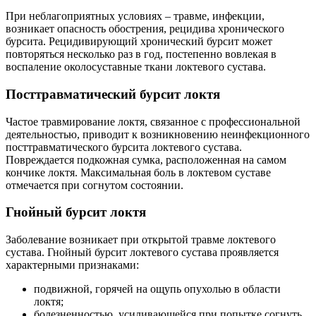
При неблагоприятных условиях – травме, инфекции,
возникает опасность обострения, рецидива хронического
бурсита. Рецидивирующий хронический бурсит может
повторяться несколько раз в год, постепенно вовлекая в
воспаление околосуставные ткани локтевого сустава.
Посттравматический бурсит локтя
Частое травмирование локтя, связанное с профессиональной
деятельностью, приводит к возникновению неинфекционного
посттравматического бурсита локтевого сустава.
Повреждается подкожная сумка, расположенная на самом
кончике локтя. Максимальная боль в локтевом суставе
отмечается при согнутом состоянии.
Гнойный бурсит локтя
Заболевание возникает при открытой травме локтевого
сустава. Гнойный бурсит локтевого сустава проявляется
характерными признаками:
подвижной, горячей на ощупь опухолью в области
локтя;
болезненностью, усиливающейся при попытке согнуть