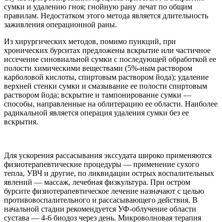
сумки и удалению гноя; гнойную рану лечат по общим
правилам. Недостатком этого метода является длительность
заживления операционной раны.
Из хирургических методов, помимо пункций, при
хронических бурситах предложены вскрытие или частичное
иссечение синовиальной сумки с последующей обработкой ее
полости химическими веществами (5%-ным раствором
карболовой кислоты, спиртовым раствором йода); удаление
верхней стенки сумки и смазывание ее полости спиртовым
раствором йода; вскрытие и тампонирование сумки —
способы, направленные на облитерацию ее области. Наиболее
радикальной является операция удаления сумки без ее
вскрытия.
Для ускорения рассасывания экссудата широко применяются
физиотерапевтические процедуры — применение сухого
тепла, УВЧ и другие, по ликвидации острых воспалительных
явлений — массаж, лечебная физкультура. При остром
бурсите физиотерапевтическое лечение назначают с целью
противовоспалительного и рассасывающего действия. В
начальной стадии рекомендуется УФ-облучение области
сустава — 4-6 биодоз через день. Микроволновая терапия