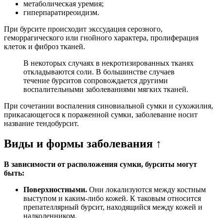
метаболическая уремия;
гиперпаратиреоидизм.
При бурсите происходит экссудация серозного,
геморрагического или гнойного характера, пролиферация
клеток и фиброз тканей.
В некоторых случаях в некротизированных тканях
откладываются соли. В большинстве случаев
течение бурситов сопровождается другими
воспалительными заболеваниями мягких тканей.
При сочетании воспаления синовиальной сумки и сухожилия,
прикасающегося к пораженной сумки, заболевание носит
название тендобурсит.
Виды и формы заболевания ↑
В зависимости от расположения сумки, бурситы могут
быть:
Поверхностными.
Они локализуются между костным
выступом и каким-либо кожей. К таковым относится
препателлярный бурсит, находящийся между кожей и
надколенником.