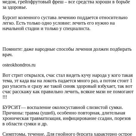
медом, грейпфрутовый фреш – все средства хороши в борьбе
за здоровье.
Бурсит коленного сустава лечению поддается относительно
легко. Есть только одно условие: лечить его нужно на
начальной стадии и только у специалиста.
Помните: даже народные способы лечения должен подбирать
врач.
osteokhondros.ru
Вот стрит открылся, счас стал видеть кучу народа у кого такая
тема, эт када вы на локоть падается много раз, а потом стоит 1
раз упасить и сразу же такой синяк здоровый взбухает, так вот
счас расскажу как правильно лечить, всякие мази не помогают
!!!
БУРСИТ— воспаление околосуставной слизистой сумки.
Причины: травма (ушиб), особенно повторная, длительная
хроническая травматизация, инфицирование ссадин, порезов
в области сумки и др.
Симптомы, течение. Для гнойного бурсита характерно острое