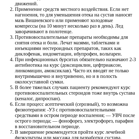
движений.
Применение средств местного воздействия. Если нет
нагноения, то для уменьшения отека на сустав наносят
мазь Вишневского или применяют холодовые
компрессы (на 10 минут несколько раз в день). Лед
заворачивают в полотенце.
Противовоспалительные препараты необходимы для
снятия отека и боли. Лечат мазями, таблетками и
инъекциями нестероидных препаратов, таких как
диклофенак, индометацин, ибупрофен, вольтарен.
При инфекционных бурситах обязательно назначают 2-3
антибиотика на курс (доксициклин, цефтриаксон,
линкомицин, амоксиклав). Часто их вводят не только
внутримышечно и внутривенно, но и в полость
околосуставной сумки.
В более тяжелых случаях пациенту рекомендуют курс
противовоспалительных стероидов тоже внутрь сустава
(кеналог, дипроспан).
Если процесс асептический (серозный), то возможна
физиотерапия: -УЗ с противовоспалительными
средствами в остром периоде воспаления; — УВЧ после
острого периода; — фонофорез, электрофорез, парафин
в восстановительном периоде.
В завершение рекомендуется пройти курс лечебной
физкультуры или массажа для разработки сустава.