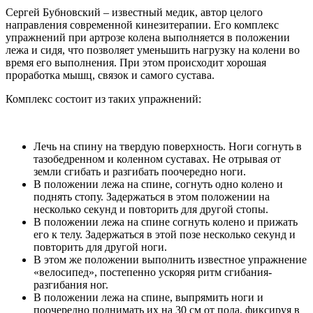
Сергей Бубновский – известный медик, автор целого
направления современной кинезитерапии. Его комплекс
упражнений при артрозе колена выполняется в положении
лежа и сидя, что позволяет уменьшить нагрузку на колени во
время его выполнения. При этом происходит хорошая
проработка мышц, связок и самого сустава.
Комплекс состоит из таких упражнений:
Лечь на спину на твердую поверхность. Ноги согнуть в
тазобедренном и коленном суставах. Не отрывая от
земли сгибать и разгибать поочередно ноги.
В положении лежа на спине, согнуть одно колено и
поднять стопу. Задержаться в этом положении на
несколько секунд и повторить для другой стопы.
В положении лежа на спине согнуть колено и прижать
его к телу. Задержаться в этой позе несколько секунд и
повторить для другой ноги.
В этом же положении выполнить известное упражнение
«велосипед», постепенно ускоряя ритм сгибания-
разгибания ног.
В положении лежа на спине, выпрямить ноги и
поочередно поднимать их на 30 см от пола, фиксируя в