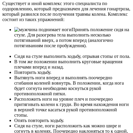
Существует и иной комплекс этого специалиста по
оздоровлению, который предназначен для лечения гонартроза,
который развился после получения травмы колена. Комплекс
состоит из таких упражнений:
Принять положение сидя на
стуле. Для разогрева тела выполнить несколько
потягиваний вверх, а потом вперед (аналогично
потягиваниям после пробуждения).
Сидя на стуле выполнить ходьбу, отрывая стопы от пола.
В том же положении выполнить круговые вращения
плечами вперед и назад.
Повторить ходьбу.
Вытянуть ноги вперед и выполнять поочередно
сгибания коленей вовнутрь. В положении, когда нога
будет согнута необходимо коснуться рукой
противоположной пятки.
Расположить ноги на уровне плеч и поочередно
притягивать колени к груди. Во время нахождения ноги
в верхней точке касаться рукой противоположной
стопы.
Опять повторить ходьбу.
Сидя на стуле, ноги расположить как можно шире и
согнуть в коленях. Поочередно наклоняться то к одной,