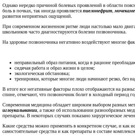
Однако нередко причиной болевых проявлений в области поясн
боль в почках, так иногда проявляется
пиелонефрит
,
мочекаме
развития неприятных ощущений.
При современном жизненном ритме люди настолько мало двигаю
школьников часто диагностируются болезни позвоночника.
На здоровье позвоночника негативно воздействуют многие фа
неправильный образ питания, когда в рационе преоблада
сидячая работа и образ жизни в целом;
экологическая обстановка;
тренировки, которые многие люди начинают резко, без н
В итоге все негативные факторы плохо отображаются на разны
спине, отмечают, что позвоночник болит в холодный период го
Современная медицина обладает широким выбором разных мето
иглоукалывании
, а также об использовании разнообразных ме
препараты. В некоторых случаях показано хирургическое лечен
Какие средства можно применять в конкретном случае, и как ис
самостоятельные средства и как препараты в составе комплексн