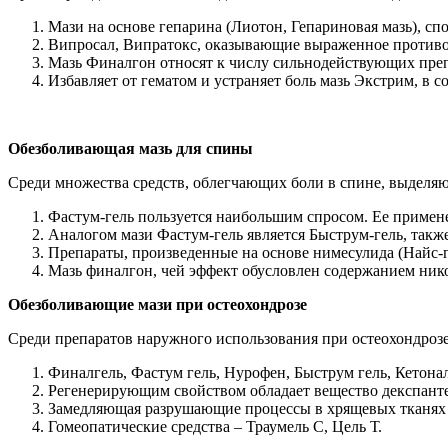
Мази на основе гепарина (Лиотон, Гепариновая мазь), с
Випросал, Випратокс, оказывающие выраженное противо
Мазь Финалгон относят к числу сильнодействующих препа
Избавляет от гематом и устраняет боль мазь Экстрим, в с
Обезболивающая мазь для спины
Среди множества средств, облегчающих боли в спине, выделяю
Фастум-гель пользуется наибольшим спросом. Ее примене
Аналогом мази Фастум-гель является Быструм-гель, так
Препараты, произведенные на основе нимесулида (Найс-г
Мазь финалгон, чей эффект обусловлен содержанием ник
Обезболивающие мази при остеохондрозе
Среди препаратов наружного использования при остеохондроз
Финалгель, Фастум гель, Нурофен, Быструм гель, Кетона
Регенерирующим свойством обладает вещество декспантен
Замедляющая разрушающие процессы в хрящевых тканях 
Гомеопатические средства – Траумель С, Цель Т.