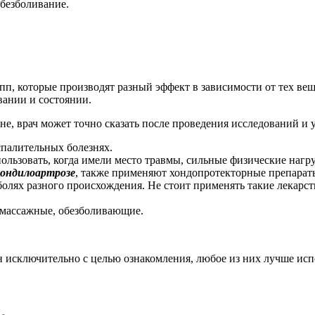
безболивание.
пп, которые производят разный эффект в зависимости от тех веще
вании и состоянии.
ине, врач может точно сказать после проведения исследований и 
палительных болезнях.
льзовать, когда имели место травмы, сильные физические нагр
пондилоартрозе
, также применяют хондопротекторные препарат
лях разного происхождения. Не стоит применять такие лекарст
массажные, обезболивающие.
н исключительно с целью ознакомления, любое из них лучше исп