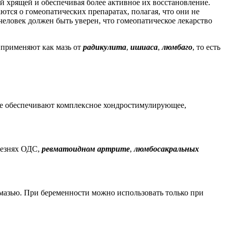
 хрящей и обеспечивая более активное их восстановление.
тся о гомеопатических препаратах, полагая, что они не
еловек должен быть уверен, что гомеопатическое лекарство
С
применяют как мазь от
радикулита
,
ишиаса
,
люмбаго
, то есть
рые обеспечивают комплексное хондростимулирующее,
лезнях ОДС,
ревматоидном артрите
,
люмбосакральных
с мазью. При беременности можно использовать только при