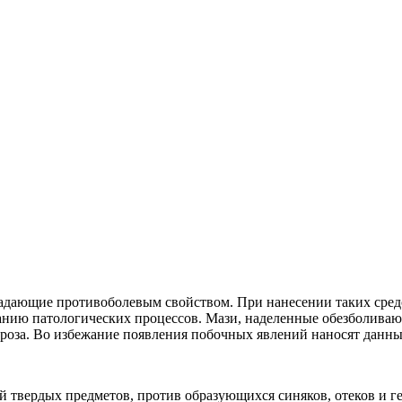
ладающие противоболевым свойством. При нанесении таких средс
ыванию патологических процессов. Мази, наделенные обезболив
ондроза. Во избежание появления побочных явлений наносят дан
 твердых предметов, против образующихся синяков, отеков и г