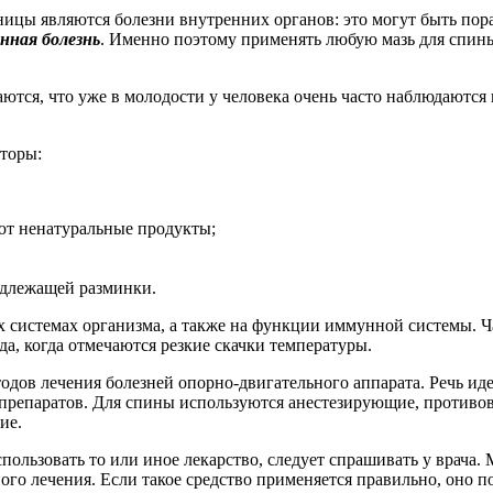
ицы являются болезни внутренних органов: это могут быть пор
нная болезнь
. Именно поэтому применять любую мазь для спины
тся, что уже в молодости у человека очень часто наблюдаются
кторы:
ют ненатуральные продукты;
адлежащей разминки.
х системах организма, а также на функции иммунной системы. Ч
да, когда отмечаются резкие скачки температуры.
дов лечения болезней опорно-двигательного аппарата. Речь ид
дпрепаратов. Для спины используются анестезирующие, противов
ие.
пользовать то или иное лекарство, следует спрашивать у врача.
ого лечения. Если такое средство применяется правильно, оно п