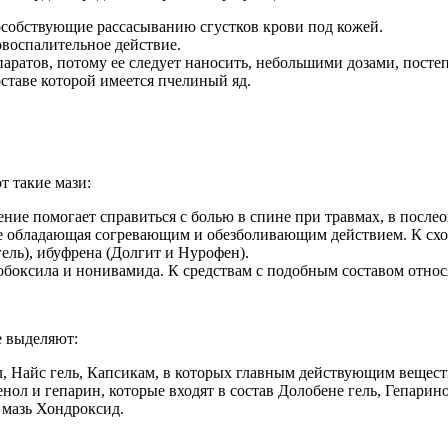
пособствующие рассасыванию сгустков крови под кожей.
воспалительное действие.
ратов, потому ее следует наносить, небольшими дозами, посте
оставе которой имеется пчелиный яд.
т такие мази:
ние помогает справиться с болью в спине при травмах, в посл
же обладающая согревающим и обезболивающим действием. К схо
ель), ибуфрена (Долгит и Нурофен).
обоксила и нонивамида. К средствам с подобным составом относ
е выделяют:
л, Найс гель, Капсикам, в которых главным действующим вещест
ол и гепарин, которые входят в состав Долобене гель, Гепарин
мазь Хондроксид.