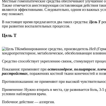
Местные гомеопатические средства обеспечивают улучшение об
Также отмечается анестезирующая составляющая действия таких
являются эффективными. Следовательно, одним из важных услов
ему поможет.
В настоящее время предлагаются два таких средства:
Цель Т
ре
при развитии воспалительных процессов.
Цель Т
Комбинированное средство, производитель
Hell (Герм
хондропротекторное, метаболическое, обезболивающее влияние
Средство способствует укреплению связок, стимулирует проце
Показания: применяют при
остеохондрозе
,
полиартрозе
,
плеч
расстройствах
, поражениях костной ткани конечностей и поз
Противопоказания: не применяют при высокой чувствительност
Применение: Нужно втирать в места, где развивается боль, 3-
условии наблюдения врача.
Побочное действие — аллергия.