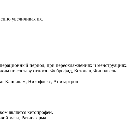
пенно увеличивая их.
еоперационный период, при переохлаждениях и менструациях.
жим по составу относят Феброфид, Кетонал, Финалгель.
ят Капсикам, Никофлекс, Апизартрон.
вом является кетопрофен.
овой мази, Ратиофарма.