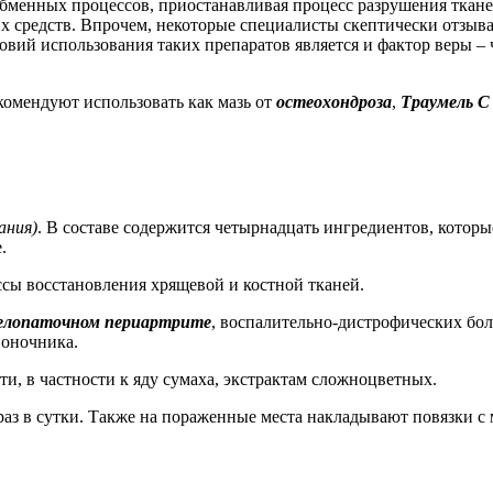
менных процессов, приостанавливая процесс разрушения тканей
 средств. Впрочем, некоторые специалисты скептически отзываю
ий использования таких препаратов является и фактор веры – ч
комендуют использовать как мазь от
остеохондроза
,
Траумель 
ания)
. В составе содержится четырнадцать ингредиентов, кото
.
ссы восстановления хрящевой и костной тканей.
елопаточном периартрите
, воспалительно-дистрофических бо
воночника.
и, в частности к яду сумаха, экстрактам сложноцветных.
5 раз в сутки. Также на пораженные места накладывают повязки 