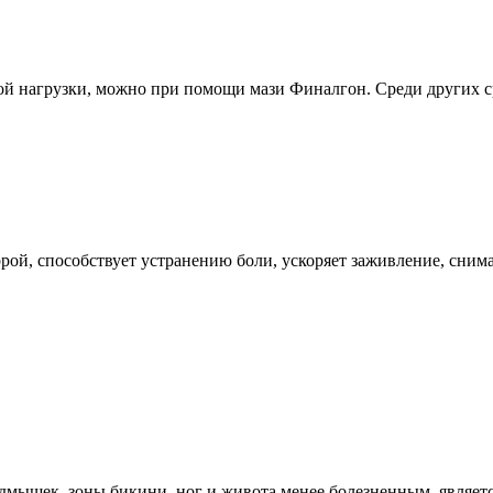
кой нагрузки, можно при помощи мази Финалгон. Среди других 
ррой, способствует устранению боли, ускоряет заживление, сни
мышек, зоны бикини, ног и живота менее болезненным, являет