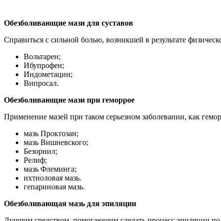
Обезболивающие мази для суставов
Справиться с сильной болью, возникшей в результате физичес
Вольтарен;
Ибупрофен;
Индометацин;
Випросал.
Обезболивающие мази при геморрое
Применение мазей при таком серьезном заболевании, как гемо
мазь Проктозан;
мазь Вишневского;
Безорнил;
Релиф;
мазь Флеминга;
ихтиоловая мазь.
гепариновая мазь.
Обезболивающая мазь для эпиляции
Лучшим средством, помогающим сделать процесс эпиляции под