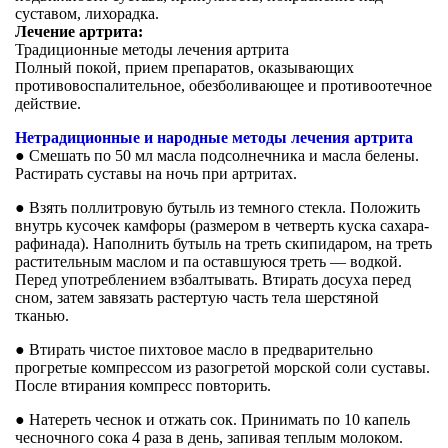
суставом, лихорадка.
Лечение артрита:
Традиционные методы лечения артрита
Полный покой, прием препаратов, оказывающих
противовоспалительное, обезболивающее и противоотечное
действие.
Нетрадиционные и народные методы лечения артрита
● Смешать по 50 мл масла подсолнечника и масла белены.
Растирать суставы на ночь при артритах.
● Взять поллитровую бутыль из темного стекла. Положить
внутрь кусочек камфоры (размером в четверть куска сахара-
рафинада). Наполнить бутыль на треть скипидаром, на треть
растительным маслом и па оставшуюся треть — водкой.
Перед употреблением взбалтывать. Втирать досуха перед
сном, затем завязать растертую часть тела шерстяной
тканью.
● Втирать чистое пихтовое масло в предварительно
прогретые компрессом из разогретой морской соли суставы.
После втирания компресс повторить.
● Натереть чеснок и отжать сок. Принимать по 10 капель
чесночного сока 4 раза в день, запивая теплым молоком.