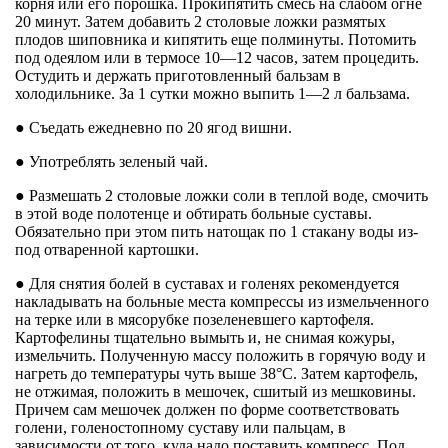
корня или его порошка. Прокипятить смесь на слабом огне
20 минут. Затем добавить 2 столовые ложки размятых
плодов шиповника и кипятить еще полминуты. Потомить
под одеялом или в термосе 10—12 часов, затем процедить.
Остудить и держать приготовленный бальзам в
холодильнике. За 1 сутки можно выпить 1—2 л бальзама.
● Съедать ежедневно по 20 ягод вишни.
● Употреблять зеленый чай.
● Размешать 2 столовые ложки соли в теплой воде, смочить
в этой воде полотенце и обтирать больные суставы.
Обязательно при этом пить натощак по 1 стакану воды из-
под отваренной картошки.
● Для снятия болей в суставах и голенях рекомендуется
накладывать на больные места компрессы из измельченного
на терке или в мясорубке позеленевшего картофеля.
Картофелины тщательно вымыть и, не снимая кожуры,
измельчить. Полученную массу положить в горячую воду и
нагреть до температуры чуть выше 38°С. Затем картофель,
не отжимая, положить в мешочек, сшитый из мешковины.
Причем сам мешочек должен по форме соответствовать
голени, голеностопному суставу или пальцам, в
зависимости от того, куда надо поставить компресс. Под