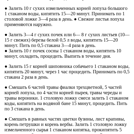
● Залить 10 г сухих измельченных корней лопуха большого
1 стаканом воды, кипятить 15—20 минут. Принимать по 1
столовой ложке 3—4 раза в день. ● Свежие листья лопуха
применяются наружно.
● Залить 3—4 г сухих почек или 6— 8 г сухих листьев (10—
15 г свежих) березы белой 0,5 л воды, кипятить 15—20
минут. Пить по 0,5 стакана 3—4 раза в день.
● Залить 10 г почек сосны 1 стаканом воды, кипятить 10
минут, охладить, процедить. Выпить в течение дня.
● Залить 15 г корней шиповника собачьего 1 стаканом воды,
кипятить 20 минут, через 1 час процедить. Принимать по 0,5
стакана 2 раза в день.
● Смешать 6 частей травы фиалки трехцветной, 5 частей
корней лопуха, по 4 части корней пырея, травы череды и
травы вероники. 1 столовую ложку смеси залить 1 стаканом
коды, кипятить на водяной бане 15 минут, процедить. Пить
по 3 стакана в день.
● Смешать в равных частях цветки бузины, лист крапивы,
корень петрушки и корень вербы. Залить 1 столовую ложку
измельченного сырья 1 стаканом кипятка, прокипятить 5