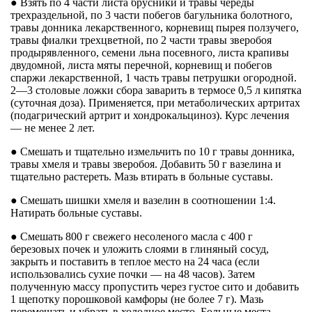
● Взять по 4 части листа брусники и травы череды
трехраздельной, по 3 части побегов багульника болотного,
травы донника лекарственного, корневищ пырея ползучего,
травы фиалки трехцветной, по 2 части травы зверобоя
продырявленного, семени льна посевного, листа крапивы
двудомной, листа мяты перечной, корневищ и побегов
спаржи лекарственной, 1 часть травы петрушки огородной.
2—3 столовые ложки сбора заварить в термосе 0,5 л кипятка
(суточная доза). Применяется, при метаболических артритах
(подагрический артрит и хондрокальциноз). Курс лечения
— не менее 2 лет.
● Смешать и тщательно измельчить по 10 г травы донника,
травы хмеля и травы зверобоя. Добавить 50 г вазелина и
тщательно растереть. Мазь втирать в больные суставы.
● Смешать шишки хмеля и вазелин в соотношении 1:4.
Натирать больные суставы.
● Смешать 800 г свежего несоленого масла с 400 г
березовых почек и уложить слоями в глиняный сосуд,
закрыть и поставить в теплое место на 24 часа (если
использовались сухие почки — на 48 часов). Затем
полученную массу пропустить через густое сито и добавить
1 щепотку порошковой камфоры (не более 7 г). Мазь
перемешать и убрать в холодное место. Больные места