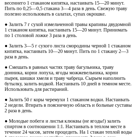
весеннего 1 стаканом кипятка, настаивать 15—20 минут.
Пить по 0,25—0,5 стакана 3—4 раза в день. Свежую траву
полезно использовать в салатах, супах окрошке.
● Залить 7 г сухой измельченной травы крапивы двудомной
1 стаканом кипятка, настаивать 15—20 минут. Принимать
по 1 столовой ложке 3 раза в день.
● Залить 3—5 г сухого листа смородины черной 1 стаканом
кипятка, настаивать 10—20 минут. Пить по 1 стакану 2—3
раза в день.
● Смешать в равных частях траву багульника, траву
донника, корни лопуха, ягоды можжевельника, корни
пырея, шишки хмеля и траву чабреца. Сырьем наполнить
бутылку, залить водкой. Настаивать 10 дней в темном месте.
Использовать для растираний.
● Залить 50 г коры черемухи 1 стаканом водки. Настаивать
2 недели. Втирать в поясничную область и больные суставы
2 раза в день.
● Молодые побеги и листья клюквы (не ягоды!) залить
спиртом в соотношении 1:1. Настаивать в теплом месте в
течение 24 часов, затем процедить. На 1 стакан теплой воды