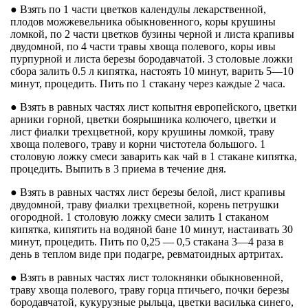
● Взять по 1 части цветков календулы лекарственной,
плодов можжевельника обыкновенного, коры крушины
ломкой, по 2 части цветков бузины черной и листа крапивы
двудомной, по 4 части травы хвоща полевого, коры ивы
пурпурной и листа березы бородавчатой. 3 столовые ложки
сбора залить 0.5 л кипятка, настоять 10 минут, варить 5—10
минут, процедить. Пить по 1 стакану через каждые 2 часа.
● Взять в равных частях лист копытня европейского, цветки
арники горной, цветки боярышника колючего, цветки и
лист фиалки трехцветной, кору крушины ломкой, траву
хвоща полевого, траву и корни чистотела большого. 1
столовую ложку смеси заварить как чай в 1 стакане кипятка,
процедить. Выпить в 3 приема в течение дня.
● Взять в равных частях лист березы белой, лист крапивы
двудомной, траву фиалки трехцветной, корень петрушки
огородной. 1 столовую ложку смеси залить 1 стаканом
кипятка, кипятить на водяной бане 10 минут, настаивать 30
минут, процедить. Пить по 0,25 — 0,5 стакана 3—4 раза в
день в теплом виде при подагре, ревматоидных артритах.
● Взять в равных частях лист толокнянки обыкновенной,
траву хвоща полевого, траву горца птичьего, почки березы
бородавчатой, кукурузные рыльца, цветки василька синего,