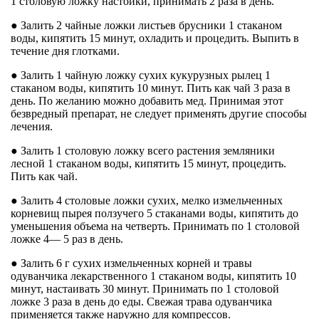
1 столовую ложку настойки, принимать 2 раза в день.
● Залить 2 чайные ложки листьев брусники 1 стаканом
воды, кипятить 15 минут, охладить и процедить. Выпить в
течение дня глотками.
● Залить 1 чайную ложку сухих кукурузных рылец 1
стаканом воды, кипятить 10 минут. Пить как чай 3 раза в
день. По желанию можно добавить мед. Принимая этот
безвредный препарат, не следует применять другие способы
лечения.
● Залить 1 столовую ложку всего растения земляники
лесной 1 стаканом воды, кипятить 15 минут, процедить.
Пить как чай.
● Залить 4 столовые ложки сухих, мелко измельченных
корневищ пырея ползучего 5 стаканами воды, кипятить до
уменьшения объема на четверть. Принимать по 1 столовой
ложке 4— 5 раз в день.
● Залить 6 г сухих измельченных корней и травы
одуванчика лекарственного 1 стаканом воды, кипятить 10
минут, настаивать 30 минут. Принимать по 1 столовой
ложке 3 раза в день до еды. Свежая трава одуванчика
применяется также наружно для компрессов.