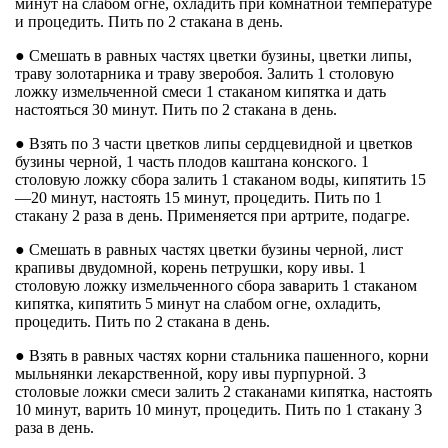
минут на слабом огне, охладить при комнатной температуре
и процедить. Пить по 2 стакана в день.
● Смешать в равных частях цветки бузины, цветки липы,
траву золотарника и траву зверобоя. Залить 1 столовую
ложку измельченной смеси 1 стаканом кипятка и дать
настояться 30 минут. Пить по 2 стакана в день.
● Взять по 3 части цветков липы сердцевидной и цветков
бузины черной, 1 часть плодов каштана конского. 1
столовую ложку сбора залить 1 стаканом воды, кипятить 15
—20 минут, настоять 15 минут, процедить. Пить по 1
стакану 2 раза в день. Применяется при артрите, подагре.
● Смешать в равных частях цветки бузины черной, лист
крапивы двудомной, корень петрушки, кору ивы. 1
столовую ложку измельченного сбора заварить 1 стаканом
кипятка, кипятить 5 минут на слабом огне, охладить,
процедить. Пить по 2 стакана в день.
● Взять в равных частях корни стальника пашенного, корни
мыльнянки лекарственной, кору ивы пурпурной. 3
столовые ложки смеси залить 2 стаканами кипятка, настоять
10 минут, варить 10 минут, процедить. Пить по 1 стакану 3
раза в день.