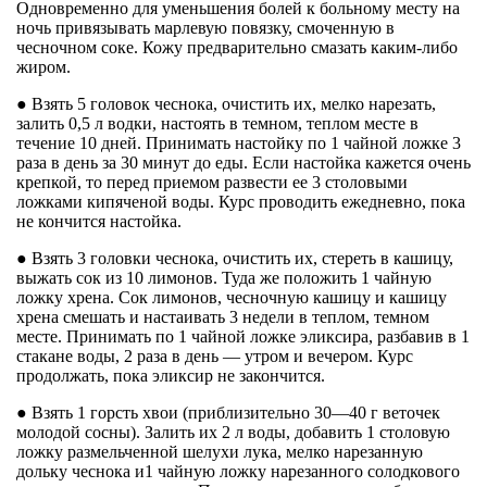
Одновременно для уменьшения болей к больному месту на
ночь привязывать марлевую повязку, смоченную в
чесночном соке. Кожу предварительно смазать каким-либо
жиром.
● Взять 5 головок чеснока, очистить их, мелко нарезать,
залить 0,5 л водки, настоять в темном, теплом месте в
течение 10 дней. Принимать настойку по 1 чайной ложке 3
раза в день за 30 минут до еды. Если настойка кажется очень
крепкой, то перед приемом развести ее 3 столовыми
ложками кипяченой воды. Курс проводить ежедневно, пока
не кончится настойка.
● Взять 3 головки чеснока, очистить их, стереть в кашицу,
выжать сок из 10 лимонов. Туда же положить 1 чайную
ложку хрена. Сок лимонов, чесночную кашицу и кашицу
хрена смешать и настаивать 3 недели в теплом, темном
месте. Принимать по 1 чайной ложке эликсира, разбавив в 1
стакане воды, 2 раза в день — утром и вечером. Курс
продолжать, пока эликсир не закончится.
● Взять 1 горсть хвои (приблизительно 30—40 г веточек
молодой сосны). Залить их 2 л воды, добавить 1 столовую
ложку размельченной шелухи лука, мелко нарезанную
дольку чеснока и1 чайную ложку нарезанного солодкового