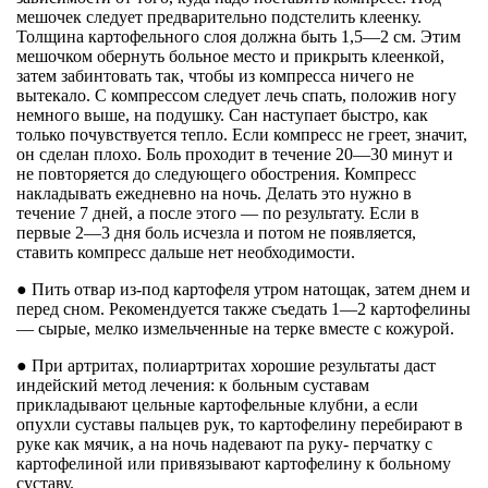
мешочек следует предварительно подстелить клеенку.
Толщина картофельного слоя должна быть 1,5—2 см. Этим
мешочком обернуть больное место и прикрыть клеенкой,
затем забинтовать так, чтобы из компресса ничего не
вытекало. С компрессом следует лечь спать, положив ногу
немного выше, на подушку. Сан наступает быстро, как
только почувствуется тепло. Если компресс не греет, значит,
он сделан плохо. Боль проходит в течение 20—30 минут и
не повторяется до следующего обострения. Компресс
накладывать ежедневно на ночь. Делать это нужно в
течение 7 дней, а после этого — по результату. Если в
первые 2—3 дня боль исчезла и потом не появляется,
ставить компресс дальше нет необходимости.
● Пить отвар из-под картофеля утром натощак, затем днем и
перед сном. Рекомендуется также съедать 1—2 картофелины
— сырые, мелко измельченные на терке вместе с кожурой.
● При артритах, полиартритах хорошие результаты даст
индейский метод лечения: к больным суставам
прикладывают цельные картофельные клубни, а если
опухли суставы пальцев рук, то картофелину перебирают в
руке как мячик, а на ночь надевают па руку- перчатку с
картофелиной или привязывают картофелину к больному
суставу.