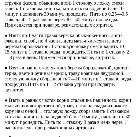
стручки фасоли обыкновенной. 1 столовую ложку смеси
залить 1 стаканом кипятка, кипятить на водяной бане 10
минут, настаивать 30 минут, процедить. Пить по 0,25—0,5
стакана 4—5 раз вдень через 30—45 минут после еды.
Применяется при подагре, ревматоидных артритах.
● Взять по 1 части травы вереска обыкновенного, листа
ежевики сизой, по 4 части листа мать-и-мачехи и листа
березы бородавчатой. 1 столовую ложку смеси варить 10—
15 минут в 1 стакане воды, процедить. Пить по 1 стакану 2
—3 раза в день. Применяется при подагре, артритах.
● Взять в равных частях лист березы бородавчатой, цветки
терна, цветки бузины черной, траву крапивы двудомной. 1
столовую ложку сбора варить 7—10 минут в 1 стакане воды,
процедить Пить по 1—2 стакана утром при подагре,
артритах.
● Взять в равных частях корни стальника пашенного, корни
мыльнянки лекарственной, траву паслена сладко-горького,
кору ивы белой. 1 столовую ложку сбора залить 1 стаканом
кипятка, кипятить на водяной бане 10 минут, настаивать 30
минут, процедить. Пить по 1 стакану 3 раза в лень через 1
час после еды при ревматоидных артритах.