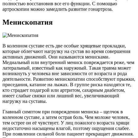
полностью восстановив все его функции. С помощью
артроскопии можно замедлить развитие гонартроза.
Менископатия
В коленном суставе есть две особые хрящевые прокладки,
которые облегчают нагрузку на сустав во время совершения
активных движений. Они называются менисками.
Медиальный или внутренний мениск повреждается реже, чем
латеральный, известный как наружный. Такая травма может
возникнуть у человека вне зависимости от возраста и рода
деятельности. Развитию менископатии способствуют прыжки,
приседания, катание на лыжах. В группе риска находятся те,
кто страдает подагрой или артритом, сахарным диабетом,
имеет слабые связки или лишний вес, увеличивающий
нагрузку на суставы.
Главный симптом при повреждении мениска – щелчок в
коленном суставе, а затем острая боль. Чем моложе человек,
тем острее он её чувствует. У лиц пожилого возраста хрящи
недостаточно насыщены влагой, поэтому ощущения слабее.
При появлении сильной боли пациент прекращает движения.