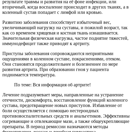
результате травмы и развития на её фоне инфекции, или
вторичный, когда воспаление происходит в других тканях, а в
коленный сустав попадает с лимфой или кровью.
Развитию заболевания способствует избыточный вес,
увеличивающий нагрузку на суставы, и пожилой возраст, так
как со временем хрящевая и костная ткань изнашивается.
Значительная физическая нагрузка, частое поднятие тяжестей,
иммунодефицит также приводят к артриту.
Приступы заболевания сопровождаются неприятными
ощущениями в коленном суставе, покраснениями, отеком.
Они становятся продолжительнее и болезненнее по мере
развития артрита. При образовании гноя у пациента
поднимается температура.
По теме: Вся информация об артрите!
Лечение подразумевает меры, направленные на устранение
отечности, дискомфорта, восстановление функций коленного
сустава, предотвращение новых приступов. Избавление от
боли осуществляется с помощью нестероидных
противовоспалительных средств и анальгетиков. Эффективны
согревающие и отвлекающие мази, а также общеукрепляющие
препараты. В период ремиссии назначаются методы
физиотерапии, массаж и лечебная гимнастика.