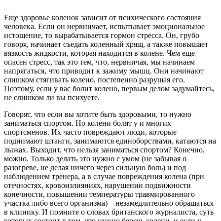
Еще здоровье коленок зависит от психического состояния
человека. Если он нервничает, испытывает эмоциональное
истощение, то вырабатывается гормон стресса. Он, грубо
говоря, начинает съедать коленный хрящ, а также повышает
вязкость жидкости, которая находится в колене. Чем еще
опасен стресс, так это тем, что, нервничая, мы начинаем
напрягаться, что приводит к зажиму мышц. Они начинают
слишком стягивать колено, постепенно разрушая его.
Поэтому, если у вас болит колено, первым делом задумайтесь,
не слишком ли вы психуете.
Говорят, что если вы хотите быть здоровыми, то нужно
заниматься спортом. Но колени болят у и многих
спортсменов. Их часто повреждают люди, которые
поднимают штанги, занимаются единоборствами, катаются на
лыжах. Выходит, что нельзя заниматься спортом? Конечно,
можно. Только делать это нужно с умом (не забывая о
разогреве, не делая ничего через сильную боль) и под
наблюдением тренера, а в случае повреждения колена (при
отечностях, кровоизлияниях, нарушении подвижности
конечности, повышении температуры травмированного
участка либо всего организма) – незамедлительно обращаться
в клинику. И помните о словах британского журналиста, суть
которых состоит в том, что нужно беречь колени, и если у