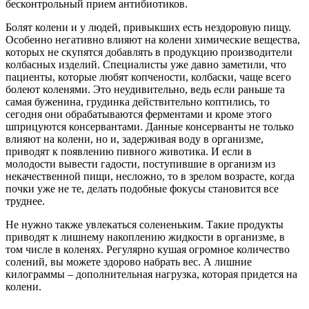
бесконтрольный прием антибиотиков.
Болят колени и у людей, привыкших есть нездоровую пищу.
Особенно негативно влияют на колени химические вещества,
которых не скупятся добавлять в продукцию производители
колбасных изделий. Специалисты уже давно заметили, что
пациенты, которые любят копчености, колбаски, чаще всего
болеют коленями. Это неудивительно, ведь если раньше та
самая буженина, грудинка действительно коптились, то
сегодня они обрабатываются ферментами и кроме этого
шприцуются консервантами. Данные консерванты не только
влияют на колени, но и, задерживая воду в организме,
приводят к появлению пивного животика. И если в
молодости вывести гадости, поступившие в организм из
некачественной пищи, несложно, то в зрелом возрасте, когда
почки уже не те, делать подобные фокусы становится все
труднее.
Не нужно также увлекаться солененьким. Такие продукты
приводят к лишнему накоплению жидкости в организме, в
том числе в коленях. Регулярно кушая огромное количество
солений, вы можете здорово набрать вес. А лишние
килограммы – дополнительная нагрузка, которая придется на
колени.