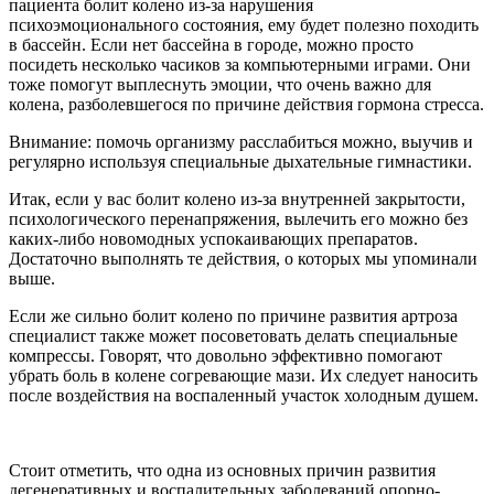
пациента болит колено из-за нарушения
психоэмоционального состояния, ему будет полезно походить
в бассейн. Если нет бассейна в городе, можно просто
посидеть несколько часиков за компьютерными играми. Они
тоже помогут выплеснуть эмоции, что очень важно для
колена, разболевшегося по причине действия гормона стресса.
Внимание: помочь организму расслабиться можно, выучив и
регулярно используя специальные дыхательные гимнастики.
Итак, если у вас болит колено из-за внутренней закрытости,
психологического перенапряжения, вылечить его можно без
каких-либо новомодных успокаивающих препаратов.
Достаточно выполнять те действия, о которых мы упоминали
выше.
Если же сильно болит колено по причине развития артроза
специалист также может посоветовать делать специальные
компрессы. Говорят, что довольно эффективно помогают
убрать боль в колене согревающие мази. Их следует наносить
после воздействия на воспаленный участок холодным душем.
Стоит отметить, что одна из основных причин развития
дегенеративных и воспалительных заболеваний опорно-