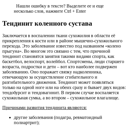
Нашли ошибку в тексте? Выделите ее и еще
несколько слов, нажмите Ctrl + Enter
Тендинит коленного сустава
Заключается в воспалении ткани сухожилия в области её
прикрепления к кости или в районе мышечно-сухожильного
перехода. Это заболевание известно под названием «колено
прыгуна». Во многом это связано с тем, что причиной
тендинит становятся занятия такими видами спорта, как
баскетбол, велоспорт, волейбол. Спортсмены, люди старшего
возраста, подростки и дети – вот кто наиболее подвержен
заболеванию. Оно поражает связку надколенника,
отвечающую за осуществление сгибательного и
разгибательного движения. Тендинит может появляться
только на одной ноге или на обеих сразу и бывает двух видов:
тендобурсит и тендовагинит. В первом случае воспаляется
сухожильная сумка, а во втором – сухожильное влагалище.
Причинами развития тендинита являются:
другие заболевания (подагра, ревматоидный
полиартрит);