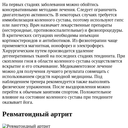
На первых стадиях заболевания можно обойтись
консервативными методами лечения. Следует ограничить
двигательную активность. В некоторых случаях требуется
иммобилизация коленного сустава, поэтому используют гипс
или лангетку. Врач назначает лекарственные препараты
(нестероидные, противовоспалительные) и физиопроцедуры.
В критических ситуациях необходимы инъекции
кортикостероидов и антибиотиков. Из физиотерапии чаще
применяется магнитная, ионофорез и электрофорез.
Хирургическим путем производится удаление
дегенеративных тканей на последних стадиях тендинита. При
скоплении гноя в области коленного сустава осуществляется
вскрытие и его откачивание. Медикаментозное лечение
можно для получения лучшего результата совмещать с
использованием средств народной медицины. Под
наблюдением тренера рекомендуется также выполнять
физические упражнения. После выздоровления можно
перейти к обычным занятиям спортом. Положительное
влияние на состояние коленного сустава при тендините
оказывает йога.
Ревматоидный артрит