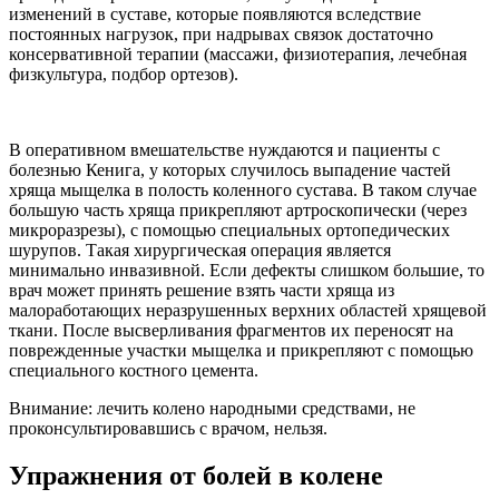
изменений в суставе, которые появляются вследствие
постоянных нагрузок, при надрывах связок достаточно
консервативной терапии (массажи, физиотерапия, лечебная
физкультура, подбор ортезов).
В оперативном вмешательстве нуждаются и пациенты с
болезнью Кенига, у которых случилось выпадение частей
хряща мыщелка в полость коленного сустава. В таком случае
большую часть хряща прикрепляют артроскопически (через
микроразрезы), с помощью специальных ортопедических
шурупов. Такая хирургическая операция является
минимально инвазивной. Если дефекты слишком большие, то
врач может принять решение взять части хряща из
малоработающих неразрушенных верхних областей хрящевой
ткани. После высверливания фрагментов их переносят на
поврежденные участки мыщелка и прикрепляют с помощью
специального костного цемента.
Внимание: лечить колено народными средствами, не
проконсультировавшись с врачом, нельзя.
Упражнения от болей в колене