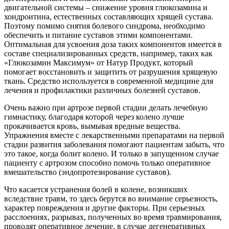
двигательной системы – снижение уровня глюкозамина и
хондроитина, естественных составляющих хрящей сустава.
Поэтому помимо снятия болевого синдрома, необходимо
обеспечить и питание суставов этими компонентами.
Оптимальная для усвоения доза таких компонентов имеется в
составе специализированных средств, например, таких как
«Глюкозамин Максимум» от Натур Продукт, который
помогает восстановить и защитить от разрушения хрящевую
ткань. Средство используется в современной медицине для
лечения и профилактики различных болезней суставов.
Очень важно при артрозе первой стадии делать лечебную
гимнастику, благодаря которой через колено лучше
прокачивается кровь, вымывая вредные вещества.
Упражнения вместе с лекарственными препаратами на первой
стадии развития заболевания помогают пациентам забыть, что
это такое, когда болит колено. И только в запущенном случае
пациенту с артрозом способно помочь только оперативное
вмешательство (эндопротезирование суставов).
Что касается устранения болей в колене, возникших
вследствие травм, то здесь берутся во внимание серьезность,
характер повреждения и другие факторы. При серьезных
расслоениях, разрывах, полученных во время травмирования,
проводят оперативное лечение, в случае дегенеративных