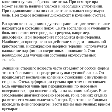
коленного сустава, образование отека. При осмотре врач
может выявить наличие узелков и небольших уплотнений.
При надавливании на них пациент испытывает ощутимую
боль. При ходьбе возникает дискомфорт в коленном суставе.
Во время лечения рекомендуется ограничить движение и чаще
находиться в состоянии покоя. Снять воспаление и уменьшить
боль позволяют нестероидные средства, например,
диклофенак. При периартрите проводится физиотерапия.
Наиболее распространено воздействие холодом – локальной
криотерапии, инфракрасной лазерной терапии, используется
наложение парафино-озокеритовых аппликаций. Оно
необходимо для улучшения состояния околосуставных
тканей.
Женщины старшего возраста часто страдают от особой формы
этого заболевания – периартрита сумки гусиной лапки. Он
предполагает воспаление коленных сухожилий с внутренней
стороны. Отека, деформации сустава при этом не возникает.
Боль ощущается лишь при передвижении по неровным
поверхностях, при ношении обуви на высоком каблуке. Если
заболевание диагностировано вовремя, то на ранних стадиях
развития его можно вылечить быстро. Для этого необходимо
проводить физиопроцедуры, вести приём назначенных врачом
препаратов.