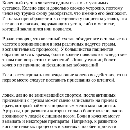
Коленный сустав является одним из самых уязвимых
суставов. Колено еще и довольно сложно устроено, поэтому
человеку трудно сходу разобраться, что именно его беспокоит.
И только при обращении к специалисту пациенты узнают, что
все дело в связках, окружающих сустав, либо в мениске,
который заклинился или порвался.
Врачи говорят, что коленный сустав обходит все остальные по
частоте возникновения в нем различных недугов (травм,
воспалительных процессов). У большинства пациентов,
обратившихся к врачам, боли в колене появляются вследствие
травм или возрастных изменений. Лишь у единиц болит
колено по причине инфекционных заболеваний.
Если рассматривать повреждающие колено воздействия, то на
первое место следует поставить приседания со штангой.
ловек, давно не занимавшийся спортом, после активных
приседаний с грузом может смело записывать на прием к
врачу, который займется порванным мениском пациента.
Артрозы, при развитии которых сильно болит колено, часто
возникают у людей с лишним весом. Боли в коленях могут
вызывать и некоторые препараты. Например, к развитию
воспалительных процессов в коленях способен привести