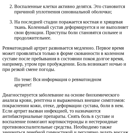
Воспаленные клетки активно делятся. Это становится
причиной уплотнения синовиальной оболочки;
На последней стадии поражается костная и хрящевая
ткань. Коленный сустав деформируется и не выполняет
свои функции. Приступы боли становятся сильнее и
продолжительнее.
Ревматоидный артрит развивается медленно. Первое время
может проявляться только в форме скованности в коленном
суставе после пребывания в состоянии покоя долгое время,
например, утром при пробуждении. Боль возникает ночью и
при резкой смене погоды.
По теме: Вся информация о ревматоидном
артрите!
Диагностируется заболевание на основе биохимического
анализа крови, рентгена и выраженных внешне симптомов:
покраснении кожи, отеке, деформации сустава, боли в нем.
Если артрит вызван инфекцией, то назначаются
антибактериальные препараты. Снять боль в суставе и
воспаление помогают кортикостероиды и нестероидные
противовоспалительные средства. Необходимо также
заниматься лечебной гимнастикой и регулярно делать массаж.