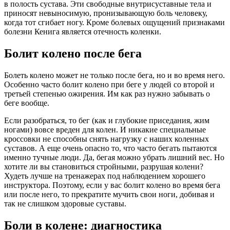
в полость сустава. Эти свободные внутрисуставные тела и
приносят невыносимую, пронизывающую боль человеку,
когда тот сгибает ногу. Кроме болевых ощущений признаками
болезни Кенига является отечность коленки.
Болит колено после бега
Болеть колено может не только после бега, но и во время него.
Особенно часто болит колено при беге у людей со второй и
третьей степенью ожирения. Им как раз нужно забывать о
беге вообще.
Если разобраться, то бег (как и глубокие приседания, жим
ногами) вовсе вреден для колен. И никакие специальные
кроссовки не способны снять нагрузку с наших коленных
суставов. А еще очень опасно то, что часто бегать пытаются
именно тучные люди. Да, бегая можно убрать лишний вес. Но
хотите ли вы становиться стройными, разрушая колени?
Худеть лучше на тренажерах под наблюдением хорошего
инструктора. Поэтому, если у вас болит колено во время бега
или после него, то прекратите мучить свои ноги, добивая и
так не слишком здоровые суставы.
Боли в колене: диагностика