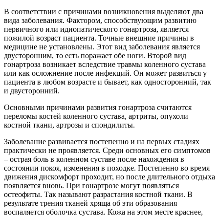
В соответствии с причинами возникновения выделяют два
вида заболевания. Фактором, способствующим развитию
первичного или идиопатического гонартроза, является
пожилой возраст пациента. Точные внешние причины в
медицине не установлены. Этот вид заболевания является
двусторонним, то есть поражает обе ноги. Второй вид
гонартроза возникает вследствие травмы коленного сустава
или как осложнение после инфекций. Он может развиться у
пациента в любом возрасте и бывает, как односторонний, так
и двусторонний.
Основными причинами развития гонартроза считаются
переломы костей коленного сустава, артриты, опухоли
костной ткани, артрозы и спондилиты.
Заболевание развивается постепенно и на первых стадиях
практически не проявляется. Среди основных его симптомов
– острая боль в коленном суставе после нахождения в
состоянии покоя, изменения в походке. Постепенно во время
движения дискомфорт проходит, но после длительного отдыха
появляется вновь. При гонартрозе могут появляться
остеофиты. Так называют разрастания костной ткани. В
результате трения тканей хряща об эти образования
воспаляется оболочка сустава. Кожа на этом месте краснее,