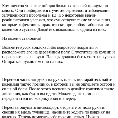
Комплексов упражнений для больных коленей придумано
много. Они подбираются с учетом серьезности заболевания,
запущенности проблемы и т.д. Но некоторые врачи-
реабилитологи уверяют, что существуют такие упражнения,
которые эффективны практически при любом заболевании
коленного сустава. Давайте ознакомимся с одним из них.
На колени становись!
Возьмите кусок войлока либо коврового покрытия и
расположите его на деревянном полу. Опуститесь на колени и
перенесите вес на руки. Пальцы должны быть сжаты в кулаки.
Опираться нужно именно на них.
Перенеся часть нагрузки на руки, плечи, постарайтесь найти
коленями такую позицию, в которой вы не ощущаете острой и
сильной боли. После этого неспешно делайте коленями такие
движения, как будто вы идете. Можете даже немного
передвигаться по коврику взад и вперед.
Перестав ощущать дискомфорт, оторвите от пола руки и,
свесив их вдоль туловища, начинайте ходить по коврику на
коленях. Теперь помогать себе руками нельзя. Нужно