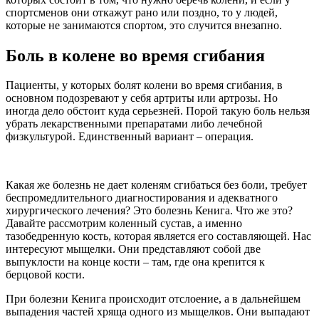
спортсменов они откажут рано или поздно, то у людей,
которые не занимаются спортом, это случится внезапно.
Боль в колене во время сгибания
Пациенты, у которых болят колени во время сгибания, в
основном подозревают у себя артриты или артрозы. Но
иногда дело обстоит куда серьезней. Порой такую боль нельзя
убрать лекарственными препаратами либо лечебной
физкультурой. Единственный вариант – операция.
Какая же болезнь не дает коленям сгибаться без боли, требует
беспромедлительного диагностирования и адекватного
хирургического лечения? Это болезнь Кенига. Что же это?
Давайте рассмотрим коленный сустав, а именно
тазобедренную кость, которая является его составляющей. Нас
интересуют мыщелки. Они представляют собой две
выпуклости на конце кости – там, где она крепится к
берцовой кости.
При болезни Кенига происходит отслоение, а в дальнейшем
выпадения частей хряща одного из мыщелков. Они выпадают