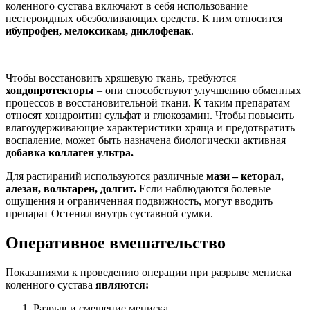
коленного сустава включают в себя использование
нестероидных обезболивающих средств. К ним относится
ибупрофен, мелоксикам, диклофенак
.
Чтобы восстановить хрящевую ткань, требуются
хондопротекторы
– они способствуют улучшению обменных
процессов в восстановительной ткани. К таким препаратам
относят хондроитин сульфат и глюкозамин. Чтобы повысить
влагоудерживающие характеристики хряща и предотвратить
воспаление, может быть назначена биологически активная
добавка коллаген ультра.
Для растираний используются различные
мази – кеторал,
алезан, вольтарен, долгит.
Если наблюдаются болевые
ощущения и ограниченная подвижность, могут вводить
препарат Остенил внутрь суставной сумки.
Оперативное вмешательство
Показаниями к проведению операции при разрыве мениска
коленного сустава
являются:
Разрыв и смещение мениска.