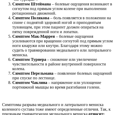
Симптом Штеймана
– болевые ощущения возникают в
согнутом под прямым углом колене при выполнении
ротационных движений.
Симптом Полякова
– боль появляется в положении на
спине с поднятой здоровой ногой и приподнятым
туловищем, при этом пациент должен опираться на
пятку поврежденной ноги и лопатки.
Симптом Мак-Маррея
– болевые ощущения
усиливаются при вращении согнутой под прямым углом
ноги кнаружи или кнутри. Благодаря этому можно
судить о травмировании медиального или латерального
мениска.
Симптом Турнера
– снижение или увеличение
чувствительности в районе внутренней поверхности
колена.
Симптом Перельмана
– появление болевых ощущений
при спуске по лестнице.
Симптом Чаклина
– напряжение или уплощение
портняжной мышцы во время разгибания голени.
Симптомы разрыва медиального и латерального мениска
коленного сустава тоже имеют определенные отличия. Так, к
признакам травматизации медиального мениска
относят: