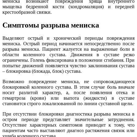
мениска возникают повреждения хряща внутреннего
мыщелка бедренной кости (хондромаляция) и передней
крестообразной связки.
Симптомы разрыва мениска
Выделяют острый и хронический периоды повреждения
мениска. Острый период начинается непосредственно после
разрыва мениска. Пациент жалуется на выраженные боли в
области коленного сустава. Движения в суставе резко
ограничены. Голень фиксирована в положении сгибания. При
попытке движений появляется чувство заклинивания сустава
– блокировка (блокада, блок) сустава.
Возможно повреждение мениска, не сопровождающееся
блокировкой коленного сустава. В этом случае боль вначале
носит разлитой характер, а, после появления отека и
гемартроза (крови) или выпота (жидкости) в суставе
становится строго локализованной по линии суставной щели.
При отсутствии блокировки диагностика разрыва мениска в
остром периоде представляет значительные затруднения.
Отсутствие характерных симптомов приводит к тому, что
пациентам часто выставляют диагноз растяжения связок или
ушиба коленного сустава.