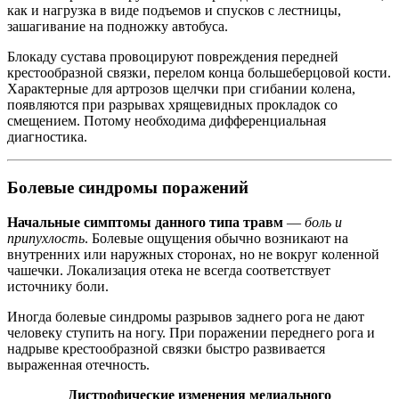
как и нагрузка в виде подъемов и спусков с лестницы,
зашагивание на подножку автобуса.
Блокаду сустава провоцируют повреждения передней
крестообразной связки, перелом конца большеберцовой кости.
Характерные для артрозов щелчки при сгибании колена,
появляются при разрывах хрящевидных прокладок со
смещением. Потому необходима дифференциальная
диагностика.
Болевые синдромы поражений
Начальные симптомы данного типа травм
—
боль и
припухлость
. Болевые ощущения обычно возникают на
внутренних или наружных сторонах, но не вокруг коленной
чашечки. Локализация отека не всегда соответствует
источнику боли.
Иногда болевые синдромы разрывов заднего рога не дают
человеку ступить на ногу. При поражении переднего рога и
надрыве крестообразной связки быстро развивается
выраженная отечность.
Дистрофические изменения
медиального