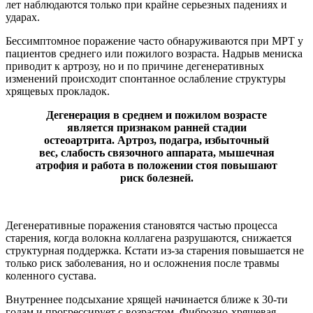
лет наблюдаются только при крайне серьезных падениях и
ударах.
Бессимптомное поражение часто обнаруживаются при МРТ у
пациентов среднего или пожилого возраста. Надрыв мениска
приводит к артрозу, но и по причине дегенеративных
изменений происходит спонтанное ослабление структуры
хрящевых прокладок.
Дегенерация в среднем и пожилом возрасте
является признаком ранней стадии
остеоартрита. Артроз, подагра, избыточный
вес, слабость связочного аппарата, мышечная
атрофия и работа в положении стоя повышают
риск болезней.
Дегенеративные поражения становятся частью процесса
старения, когда волокна коллагена разрушаются, снижается
структурная поддержка. Кстати из-за старения повышается не
только риск заболевания, но и осложнения после травмы
коленного сустава.
Внутреннее подсыхание хрящей начинается ближе к 30-ти
годам и прогрессирует с возрастом. Фиброзно-хрящевая