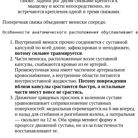
связке. Задний рог двумя связками крепится к
мыщелку и кости непосредственно, но
встречаются крепления одной и тремя связками.
Поперечная связка объединяет мениски спереди.
Особенности анатомического расположения обуславливают в
Внутренний мениск прочно соединяется с суставной
капсулой по всей длине, зафиксирован и неподвижен,
потому сильнее травмируется
.
Части мениска, расположенные возле суставной
капсулы, снабжаются кровью из ее артерий.
Промежуточная зона имеет частичное артериальное
кровоснабжение, а внутренние области питаются
внутрисуставной жидкостью.
Потому повреждения
вблизи капсулы срастаются быстро, а остальные
части могут вовсе не срастись.
Движение хрящевых прослоек в коленном суставе
уравновешивает соприкосновение суставных
поверхностей: медиальная перемещается на 6 мм вперед
и назад для сгибания и разгибания колена, а латеральная
— скользит на 12 м. Оба хряща меняют форму в
процессе движений сустава, но из-за пластичности
восстанавливают ее.