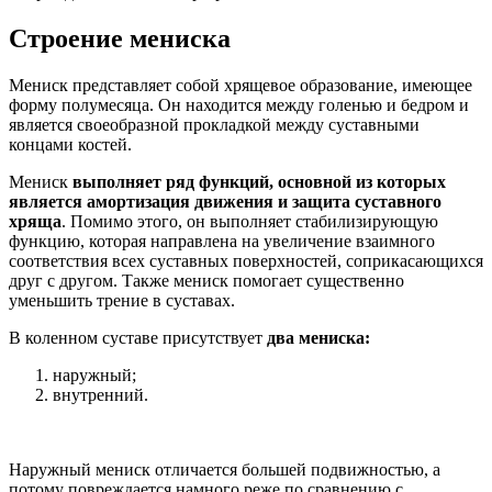
Строение мениска
Мениск представляет собой хрящевое образование, имеющее
форму полумесяца. Он находится между голенью и бедром и
является своеобразной прокладкой между суставными
концами костей.
Мениск
выполняет ряд функций, основной из которых
является амортизация движения и защита суставного
хряща
. Помимо этого, он выполняет стабилизирующую
функцию, которая направлена на увеличение взаимного
соответствия всех суставных поверхностей, соприкасающихся
друг с другом. Также мениск помогает существенно
уменьшить трение в суставах.
В коленном суставе присутствует
два мениска:
наружный;
внутренний.
Наружный мениск отличается большей подвижностью, а
потому повреждается намного реже по сравнению с