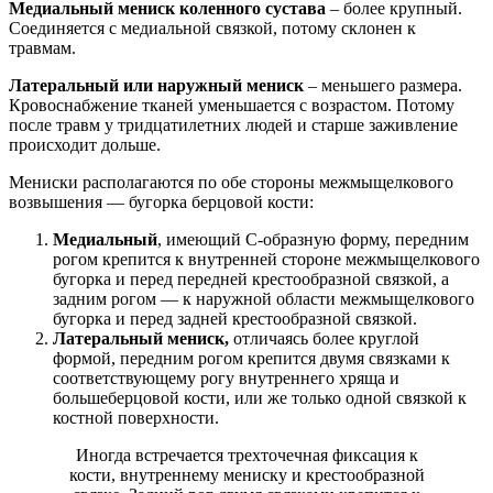
Медиальный мениск коленного сустава
– более крупный.
Соединяется с медиальной связкой, потому склонен к
травмам.
Латеральный или
наружный мениск
– меньшего размера.
Кровоснабжение тканей уменьшается с возрастом. Потому
после травм у тридцатилетних людей и старше заживление
происходит дольше.
Мениски располагаются по обе стороны межмыщелкового
возвышения — бугорка берцовой кости:
Медиальный
, имеющий С-образную форму, передним
рогом крепится к внутренней стороне межмыщелкового
бугорка и перед передней крестообразной связкой, а
задним рогом — к наружной области межмыщелкового
бугорка и перед задней крестообразной связкой.
Латеральный мениск,
отличаясь более круглой
формой, передним рогом крепится двумя связками к
соответствующему рогу внутреннего хряща и
большеберцовой кости, или же только одной связкой к
костной поверхности.
Иногда встречается трехточечная фиксация к
кости, внутреннему мениску и крестообразной