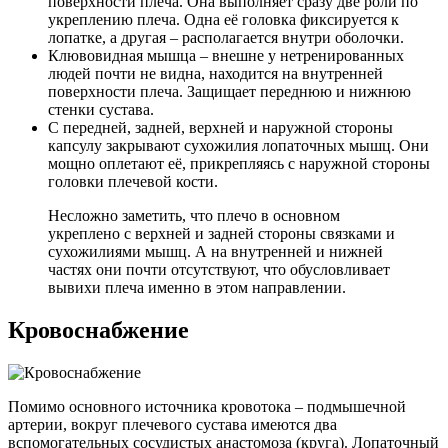
поверхности плеча. Она выполняет сразу две роли по
укреплению плеча. Одна её головка фиксируется к
лопатке, а другая – располагается внутри оболочки.
Клювовидная мышца – внешне у нетренированных
людей почти не видна, находится на внутренней
поверхности плеча. Защищает переднюю и нижнюю
стенки сустава.
С передней, задней, верхней и наружной стороны
капсулу закрывают сухожилия лопаточных мышц. Они
мощно оплетают её, прикрепляясь с наружной стороны
головки плечевой кости.
Несложно заметить, что плечо в основном
укреплено с верхней и задней стороны связками и
сухожилиями мышц. А на внутренней и нижней
частях они почти отсутствуют, что обусловливает
вывихи плеча именно в этом направлении.
Кровоснабжение
Помимо основного источника кровотока – подмышечной
артерии, вокруг плечевого сустава имеются два
вспомогательных сосудистых анастомоза (круга). Лопаточный