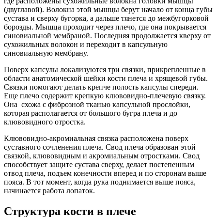
где расположены сухожильные волокна головки мышцы
(двуглавой). Волокна этой мышцы берут начало от конца губы
сустава и сверху бугорка, а дальше тянется до межбугорковой
борозды. Мышца проходит через плечо, где она покрывается
синовиальной мембраной. Последняя продолжается кверху от
сухожильных волокон и переходит в капсульную
синовиальную мембрану.
Поверх капсулы локализуются три связки, прикрепленные в
области анатомической шейки кости плеча и хрящевой губы.
Связки помогают делать крепче полость капсулы спереди.
Еще плечо содержит крепкую клювовидно-плечевую связку.
Она схожа с фиброзной тканью капсульной прослойки,
которая располагается от большого бугра плеча и до
клювовидного отростка.
Клювовидно-акромиальная связка расположена поверх
суставного сочленения плеча. Свод плеча образован этой
связкой, клювовидным и акромиальным отростками. Свод
способствует защите сустава сверху, делает постепенным
отвод плеча, подъем конечности вперед и по сторонам выше
пояса. В тот момент, когда рука поднимается выше пояса,
начинается работа лопаток.
Структура кости в плече