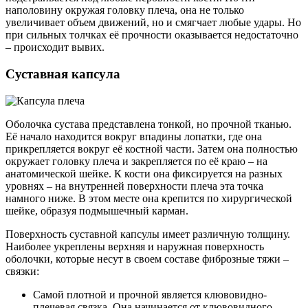
наполовину окружая головку плеча, она не только
увеличивает объем движений, но и смягчает любые удары. Но
при сильных толчках её прочности оказывается недостаточно
– происходит вывих.
Суставная капсула
Оболочка сустава представлена тонкой, но прочной тканью.
Её начало находится вокруг впадины лопатки, где она
прикрепляется вокруг её костной части. Затем она полностью
окружает головку плеча и закрепляется по её краю – на
анатомической шейке. К кости она фиксируется на разных
уровнях – на внутренней поверхности плеча эта точка
намного ниже. В этом месте она крепится по хирургической
шейке, образуя подмышечный карман.
Поверхность суставной капсулы имеет различную толщину.
Наиболее укреплены верхняя и наружная поверхность
оболочки, которые несут в своем составе фиброзные тяжи –
связки:
Самой плотной и прочной является клювовидно-
плечевая связка. Она начинается от клювовидного