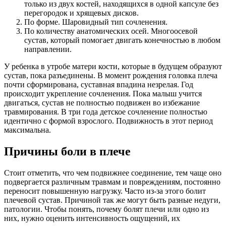
только из двух костей, находящихся в одной капсуле без
перегородок и хрящевых дисков.
По форме. Шаровидный тип сочленения.
По количеству анатомических осей. Многоосевой
сустав, который помогает двигать конечностью в любом
направлении.
У ребенка в утробе матери кости, которые в будущем образуют
сустав, пока разъединены. В момент рождения головка плеча
почти сформирована, суставная впадина незрелая. Год
происходит укрепление сочленения. Пока малыш учится
двигаться, сустав не полностью подвижен во избежание
травмирования. В три года детское сочленение полностью
идентично с формой взрослого. Подвижность в этот период
максимальна.
Причины боли в плече
Стоит отметить, что чем подвижнее соединение, тем чаще оно
подвергается различным травмам и повреждениям, постоянно
переносит повышенную нагрузку. Часто из-за этого болит
плечевой сустав. Причиной так же могут быть разные недуги,
патологии. Чтобы понять, почему болят плечи или одно из
них, нужно оценить интенсивность ощущений, их