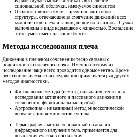
В ряде случаев может возникать воспаление
синовиальной оболочки, именуемое синовитом.
Околосуставные сумки – представляют собой
структуры, отвечающие за смягчение движений всех
компонентов плеча и защищающие их от износа. Сумки
выполнены в виде кармашков с жидкостью. Воспаление
этих сумок имеет название бурсит.
Методы исследования плеча
Движения в плечевом сочленении тесно связаны с
подвижностью плечевого пояса. Именно поэтому их
исследование чаще всего проводится одномоментно. Кроме
рентгенологического исследования применяется ряд других
методов диагностики.
Физикальные методы (осмотр, пальпация, тесты для
исследования активного и пассивного движения в
сочленении, функциональные пробы).
Артроскопия – инвазивный метод эндоскопической
визуализации компонентов сустава.
Термография – метод, основанный на анализе
инфракрасного излучения тела, применяется для
выявления участков воспаления.