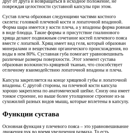
друг от друга и возвращаться в исходное положение, не
повреждая целостности суставной капсулы при этом.
Сустав плеча образован следующими частями костного
скелета: головкой плечевой кости и лопаточной впадиной.
Форма шара имеется у кости плеча, а у впадины форма ровная
в виде блюдца. Такие формы и присутствие гиалинового
хряща делают подвижным сочетание костей плечевого пояса
вместе с лопаткой. Хрящ имеет вид геля, который образован
минералами и веществами органического происхождения, но
воды в нем 80%. Суставная губа помогает уравновешивать
различные размеры поверхности. Этот элемент сустава
образован волокнисто-хрящевой тканью, что способствует
отличному взаимодействию лопаточной впадины и плеча.
Капсула закрепляется на конце хрящевой губы и лопаточной
впадины. С другой стороны, на плечевой кости капсула
хорошо закреплена по анатомической шейке. Снизу она имеет
тонкое строение, но выше более утолщенное строение из-за
сухожилий разных видов мышц, которые вплетены в капсулу.
Функции сустава
Основная функция у плечевого пояса – это уравновешивание
движения рук во время увеличения размаха. То есть