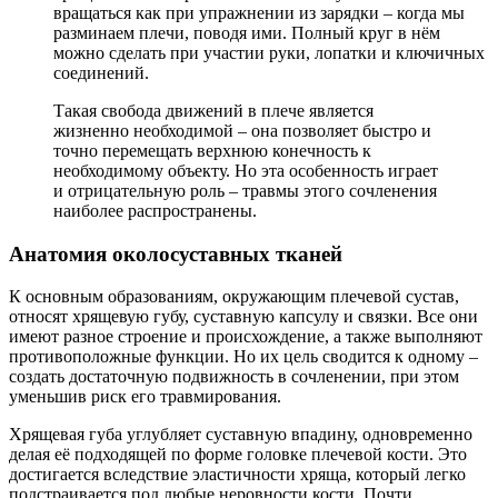
вращаться как при упражнении из зарядки – когда мы
разминаем плечи, поводя ими. Полный круг в нём
можно сделать при участии руки, лопатки и ключичных
соединений.
Такая свобода движений в плече является
жизненно необходимой – она позволяет быстро и
точно перемещать верхнюю конечность к
необходимому объекту. Но эта особенность играет
и отрицательную роль – травмы этого сочленения
наиболее распространены.
Анатомия околосуставных тканей
К основным образованиям, окружающим плечевой сустав,
относят хрящевую губу, суставную капсулу и связки. Все они
имеют разное строение и происхождение, а также выполняют
противоположные функции. Но их цель сводится к одному –
создать достаточную подвижность в сочленении, при этом
уменьшив риск его травмирования.
Хрящевая губа углубляет суставную впадину, одновременно
делая её подходящей по форме головке плечевой кости. Это
достигается вследствие эластичности хряща, который легко
подстраивается под любые неровности кости. Почти