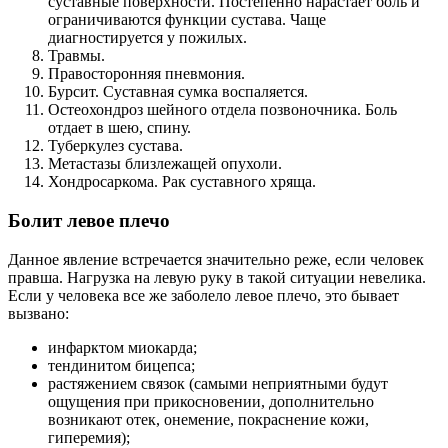
суставные поверхности. Постепенно нарастает боль и
ограничиваются функции сустава. Чаще
диагностируется у пожилых.
Травмы.
Правосторонняя пневмония.
Бурсит. Суставная сумка воспаляется.
Остеохондроз шейного отдела позвоночника. Боль
отдает в шею, спину.
Туберкулез сустава.
Метастазы близлежащей опухоли.
Хондросаркома. Рак суставного хряща.
Болит левое плечо
Данное явление встречается значительно реже, если человек
правша. Нагрузка на левую руку в такой ситуации невелика.
Если у человека все же заболело левое плечо, это бывает
вызвано:
инфарктом миокарда;
тендинитом бицепса;
растяжением связок (самыми неприятными будут
ощущения при прикосновении, дополнительно
возникают отек, онемение, покраснение кожи,
гиперемия);