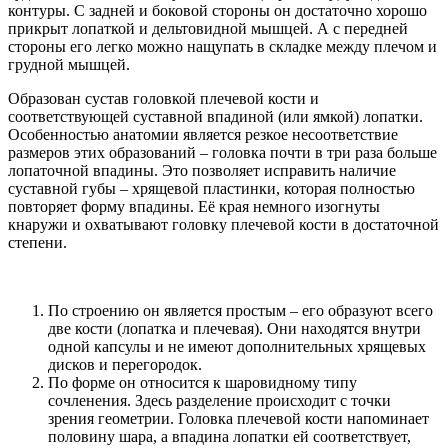
контуры. С задней и боковой стороны он достаточно хорошо
прикрыт лопаткой и дельтовидной мышцей. А с передней
стороны его легко можно нащупать в складке между плечом и
грудной мышцей.
Образован сустав головкой плечевой кости и
соответствующей суставной впадиной (или ямкой) лопатки.
Особенностью анатомии является резкое несоответствие
размеров этих образований – головка почти в три раза больше
лопаточной впадины. Это позволяет исправить наличие
суставной губы – хрящевой пластинки, которая полностью
повторяет форму впадины. Её края немного изогнуты
кнаружи и охватывают головку плечевой кости в достаточной
степени.
По строению он является простым – его образуют всего
две кости (лопатка и плечевая). Они находятся внутри
одной капсулы и не имеют дополнительных хрящевых
дисков и перегородок.
По форме он относится к шаровидному типу
сочленения. Здесь разделение происходит с точки
зрения геометрии. Головка плечевой кости напоминает
половину шара, а впадина лопатки ей соответствует,