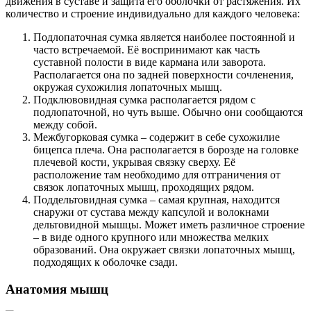
движения в суставе и защита его оболочки от растяжения. Их
количество и строение индивидуально для каждого человека:
Подлопаточная сумка является наиболее постоянной и
часто встречаемой. Её воспринимают как часть
суставной полости в виде кармана или заворота.
Располагается она по задней поверхности сочленения,
окружая сухожилия лопаточных мышц.
Подклювовидная сумка располагается рядом с
подлопаточной, но чуть выше. Обычно они сообщаются
между собой.
Межбугорковая сумка – содержит в себе сухожилие
бицепса плеча. Она располагается в борозде на головке
плечевой кости, укрывая связку сверху. Её
расположение там необходимо для отграничения от
связок лопаточных мышц, проходящих рядом.
Поддельтовидная сумка – самая крупная, находится
снаружи от сустава между капсулой и волокнами
дельтовидной мышцы. Может иметь различное строение
– в виде одного крупного или множества мелких
образований. Она окружает связки лопаточных мышц,
подходящих к оболочке сзади.
Анатомия мышц