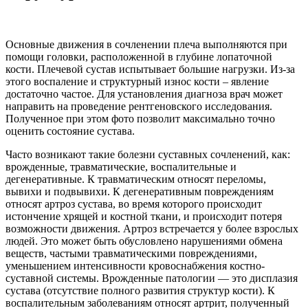
Основные движения в сочленении плеча выполняются при
помощи головки, расположенной в глубине лопаточной
кости. Плечевой сустав испытывает большие нагрузки. Из-за
этого воспаление и структурный износ кости – явление
достаточно частое. Для установления диагноза врач может
направить на проведение рентгеновского исследования.
Полученное при этом фото позволит максимально точно
оценить состояние сустава.
Часто возникают такие болезни суставных сочленений, как:
врожденные, травматические, воспалительные и
дегенеративные. К травматическим относят переломы,
вывихи и подвывихи. К дегенеративным повреждениям
относят артроз сустава, во время которого происходит
истончение хрящей и костной ткани, и происходит потеря
возможности движения. Артроз встречается у более взрослых
людей. Это может быть обусловлено нарушениями обмена
веществ, частыми травматическими повреждениями,
уменьшением интенсивности кровоснабжения костно-
суставной системы. Врожденные патологии — это дисплазия
сустава (отсутствие полного развития структур кости). К
воспалительным заболеваниям относят артрит, полученный