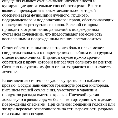
ощущения бывают очень сильной интенсивности и
купирующие двигательные способности руки. Все это
является предохранительным механизмом, который
обеспечивается функциями лучевого, грудного,
подкрыльцового и подлопаточного нервов, обеспечивающих
проведение через сустав сигналов. Болевой синдром
приводит к ограничению движений в поврежденном
суставном сочленение, что предоставляет возможность
воспаленным и поврежденным тканям восстановиться.
Стоит обратить внимание на то, что боль в плече может
свидетельствовать и о повреждениях в шейном или грудном
отделе позвоночника. В данном случае нужно срочно
обратиться к врачу, который направляет больного на рентген.
Согласно полученному фото ставится диагноз и назначается
лечение.
Разветвленная система сосудов осуществляет снабжение
кровью. Сосуды занимаются транспортировкой кислорода,
питанием тканей сочленения, участвуют в удалении
продуктов распада вместе с кровью. Плечевой сустав
локализуется рядом с двумя большими артериями, что делает
повреждения опасными. При сильном смещении головки или
же при переломе осколочного типа есть вероятность разрыва
или сжимания сосудов.