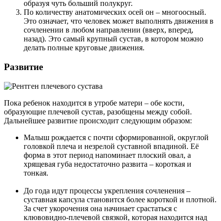
образуя чуть больший полукруг.
По количеству анатомических осей он – многоосный.
Это означает, что человек может выполнять движения в
сочленении в любом направлении (вверх, вперед,
назад). Это самый крупный сустав, в котором можно
делать полные круговые движения.
Развитие
Пока ребенок находится в утробе матери – обе кости,
образующие плечевой сустав, разобщены между собой.
Дальнейшее развитие происходит следующим образом:
Малыш рождается с почти сформированной, округлой
головкой плеча и незрелой суставной впадиной. Её
форма в этот период напоминает плоский овал, а
хрящевая губа недостаточно развита – короткая и
тонкая.
До года идут процессы укрепления сочленения –
суставная капсула становится более короткой и плотной.
За счет укорочения она начинает срастаться с
клювовидно-плечевой связкой, которая находится над