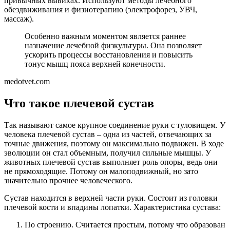
привычных вывихах. Используют методы лечебного
обездвиживания и физиотерапию (электрофорез, УВЧ,
массаж).
Особенно важным моментом является раннее
назначение лечебной физкультуры. Она позволяет
ускорить процессы восстановления и повысить
тонус мышц пояса верхней конечности.
medotvet.com
Что такое плечевой сустав
Так называют самое крупное соединение руки с туловищем. У
человека плечевой сустав – одна из частей, отвечающих за
точные движения, поэтому он максимально подвижен. В ходе
эволюции он стал объемным, получил сильные мышцы. У
животных плечевой сустав выполняет роль опоры, ведь они
не прямоходящие. Потому он малоподвижный, но зато
значительно прочнее человеческого.
Сустав находится в верхней части руки. Состоит из головки
плечевой кости и впадины лопатки. Характеристика сустава:
По строению. Считается простым, потому что образован