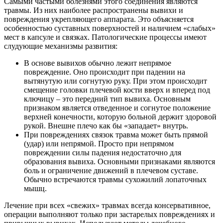
Самыми частыми болезнями этого соединения являются
травмы. Из них наиболее распространены вывихи и
повреждения укрепляющего аппарата. Это объясняется
особенностью суставных поверхностей и наличием «слабых»
мест в капсуле и связках. Патологические процессы имеют
слудующие механизмы развития:
В основе вывихов обычно лежит непрямое
повреждение. Оно происходит при падении на
вытянутую или согнутую руку. При этом происходит
смещение головки плечевой кости вверх и вперед под
ключицу – это передний тип вывиха. Основным
признаком является отведенное и согнутое положение
верхней конечности, которую больной держит здоровой
рукой. Внешне плечо как бы «западает» внутрь.
При повреждениях связок травма может быть прямой
(удар) или непрямой. Просто при непрямом
повреждении силы падения недостаточно для
образования вывиха. Основными признаками являются
боль и ограничение движений в плечевом суставе.
Обычно встречаются травмы сухожилий лопаточных
мышц.
Лечение при всех «свежих» травмах всегда консервативное,
операции выполняют только при застарелых повреждениях и