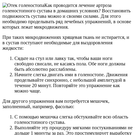
Как проводится лечение артроза
голеностопного сустава в домашних условиях? Восстановить
подвижность сустава можно и своими силами. Для этого
необходимо проделывать ряд лечебных упражнений, в основе
которых лежат микродвижения.
При таких микродвижениях хрящевая ткань не истирается, и
в сустав поступают необходимые для выздоровления
жидкости:
Сядьте на стул или лавку так, чтобы ваши ноги
свободно свисали, не касаясь пола. Обе ноги должны
быть абсолютно расслаблены.
Начните слегка двигать ими в голеностопе. Движения
проделывайте синхронно, с небольшой амплитудой в
течение 20 минут. Повторяйте это упражнение как
можно чаще.
Для другого упражнения вам потребуется мешочек,
заполненный, например, фасолью:
С помощью мешочка слегка обстукивайте всю область
голеностопного сустава.
Выполняйте эту процедуру мягкими постукиваниями не
дольше 1 минуты за раз. Это простимулирует выработку