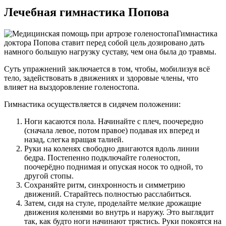
Лечебная гимнастика Попова
Гимнастика
доктора Попова ставит перед собой цель дозировано дать
намного большую нагрузку суставу, чем она была до травмы.
Суть упражнений заключается в том, чтобы, мобилизуя всё
тело, задействовать в движениях и здоровые члены, что
влияет на выздоровление голеностопа.
Гимнастика осуществляется в сидячем положении:
Ноги касаются пола. Начинайте с плеч, поочередно
(сначала левое, потом правое) подавая их вперед и
назад, слегка вращая талией.
Руки на коленях свободно двигаются вдоль линии
бедра. Постепенно подключайте голеностоп,
поочерёдно поднимая и опуская носок то одной, то
другой стопы.
Сохраняйте ритм, синхронность и симметрию
движений. Старайтесь полностью расслабиться.
Затем, сидя на стуле, проделайте мелкие дрожащие
движения коленями во внутрь и наружу. Это выглядит
так, как будто ноги начинают трястись. Руки покоятся на