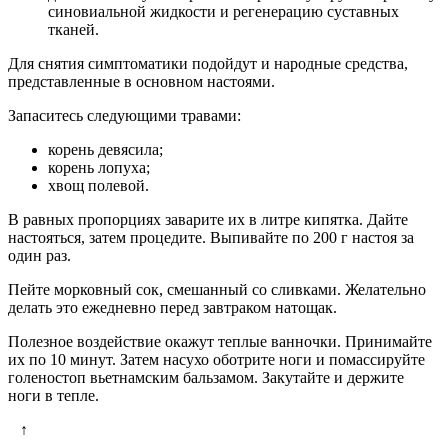
синовиальной жидкости и регенерацию суставных
тканей.
Для снятия симптоматики подойдут и народные средства,
представленные в основном настоями.
Запаситесь следующими травами:
корень девясила;
корень лопуха;
хвощ полевой.
В равных пропорциях заварите их в литре кипятка. Дайте
настояться, затем процедите. Выпивайте по 200 г настоя за
один раз.
Пейте морковный сок, смешанный со сливками. Желательно
делать это ежедневно перед завтраком натощак.
Полезное воздействие окажут теплые ванночки. Принимайте
их по 10 минут. Затем насухо оботрите ноги и помассируйте
голеностоп вьетнамским бальзамом. Закутайте и держите
ноги в тепле.
↑