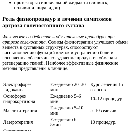
протекторы синовиальной жидкости (синвиск,
поливинилпиралидон).
Роль физиопроцедур в лечении симптомов
артроза голеностопного сустава
Физическое воздействие – обязательные процедуры при
артрозе голеностопа.
Сеансы физиотерапии улучшают обмен
веществ в суставных структурах, способствуют
восстановлению функций клеток и устранению боли и
воспаления, обеспечивают удаление продуктов обмена и
регенерацию тканей. Наиболее эффективные физические
методы представлены в таблице.
Электрофорез
Ежедневно 20–30
Курс лечения 15
лидокаина
мин.
сеансов.
Фонофорез
Ежедневно 5–6
10–12 процедур.
гидрокортизона
мин.
Ежедневно 5–10
Магнитотерапия
5–10 сеансов.
мин.
Ежедневно 6–
Лазеротерапия
10 процедур.
8мин.