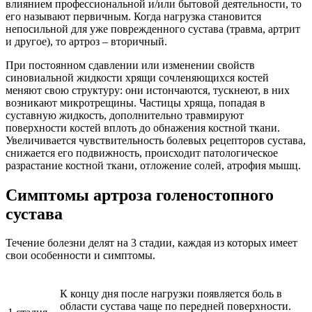
влиянием профессиональной и/или бытовой деятельности, то
его называют первичным. Когда нагрузка становится
непосильной для уже поврежденного сустава (травма, артрит
и другое), то артроз – вторичный.
При постоянном сдавлении или изменении свойств
синовиальной жидкости хрящи сочленяющихся костей
меняют свою структуру: они истончаются, тускнеют, в них
возникают микротрещины. Частицы хряща, попадая в
суставную жидкость, дополнительно травмируют
поверхности костей вплоть до обнажения костной ткани.
Увеличивается чувствительность болевых рецепторов сустава,
снижается его подвижность, происходит патологическое
разрастание костной ткани, отложение солей, атрофия мышц.
Симптомы артроза голеностопного
сустава
Течение болезни делят на 3 стадии, каждая из которых имеет
свои особенности и симптомы.
К концу дня после нагрузки появляется боль в
области сустава чаще по передней поверхности.