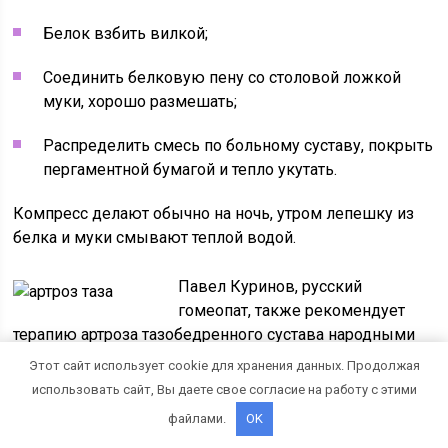
Белок взбить вилкой;
Соединить белковую пену со столовой ложкой
муки, хорошо размешать;
Распределить смесь по больному суставу, покрыть
пергаментной бумагой и тепло укутать.
Компресс делают обычно на ночь, утром лепешку из
белка и муки смывают теплой водой.
Павел Куринов, русский
гомеопат, также рекомендует
терапию артроза тазобедренного сустава народными
средствами, в частности – белком куриного яйца. В
Этот сайт использует cookie для хранения данных. Продолжая
своем рецепте он использует камфорное масло и
использовать сайт, Вы даете свое согласие на работу с этими
горчицу в порошке. Нужно взять по 50 мг веществ,
файлами.
OK
размешать их. Затем добавить по 100 мл. спирта и