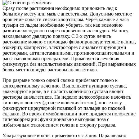
Сразу после растяжения необходимо приложить лед к
больному месту или мазь с анестетиком. Допустимо местное
орошение области связки хлорэтилом. Через каждые 2 часа
пузыри со льдом необходимо убирать, так как возможно
развитие холодового пареза кровеносных сосудов. На ногу
накладывают давящую повязку. С 3-х суток лечить
растяжение можно с помощью физиопроцедур: теплые ванны,
озокерит, компрессы, электрофорез с анальгезтирующими
растворами, антигистаминными, противовоспалительными и
рассасывающими препаратами. Применяется лечебная
физкультура без насильственных движений. При выраженных
болях местно вводят растворы анальгетиков.
При разрыве только одной связки прибегают только к
консервативному лечению. Выполняют пункцию сустава,
эвакуируют кровь, а в полость коленного сустава вводят
растворы анальгетиков. На неделю целесообразно наложить
гипсовую лонгету (до исчезновения отеков), после ногу
фиксируют циркулярной повязкой от пальцев до паховой
складки. Во время иммобилизации ноге придается положение
гиперкоррекции: функционально выгодная поза с
избыточным отклонением голени в сторону разрыва.
Ультразвуковые волны применяются с 3 дня. Параллельно