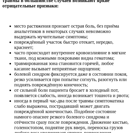
травмы в большинстве случаев возникают яркие
отрицательные признаки:
место растяжения пронзает острая боль, без приёма
анальгетиков в некоторых случаях невозможно
выдержать мучительные симптомы;
повреждённый участок быстро отекает, нередко,
краснеет;
часто происходит внутреннее кровоизлияние в мягкие
ткани, под кожными покровами видна гематома;
травмированная зона становится горячей, любое
касание вызывает неприятные ощущения;
болевой синдром фиксируется даже в состоянии покоя,
резко усиливается при попытке согнуть, разогнуть или
поднять повреждённую конечность;
от сильной боли пациента бросает в холодный пот,
появляется слабость, иногда возникает тошнота и рвота;
иногда в первый час-два после травмы симптоматика
слабо выражена, пострадавший может двигать
повреждённой конечностью. Подобное состояние
намного опаснее резкого болевого синдрома и
отёчности сразу после повреждения. Движение кистью,
голеностопом, поднятие рук вверх, переноска грузов
любого веса увеличивает степень повреждения,