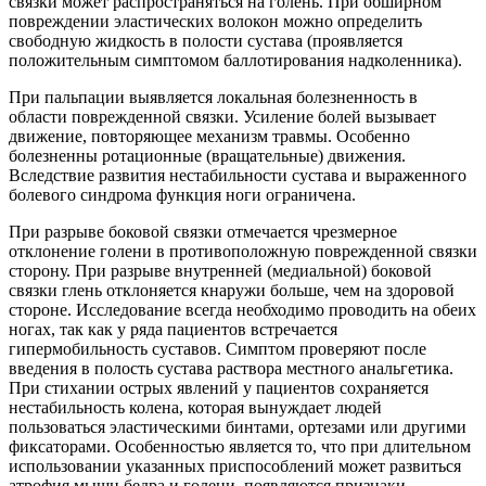
связки может распространяться на голень. При обширном
повреждении эластических волокон можно определить
свободную жидкость в полости сустава (проявляется
положительным симптомом баллотирования надколенника).
При пальпации выявляется локальная болезненность в
области поврежденной связки. Усиление болей вызывает
движение, повторяющее механизм травмы. Особенно
болезненны ротационные (вращательные) движения.
Вследствие развития нестабильности сустава и выраженного
болевого синдрома функция ноги ограничена.
При разрыве боковой связки отмечается чрезмерное
отклонение голени в противоположную поврежденной связки
сторону. При разрыве внутренней (медиальной) боковой
связки глень отклоняется кнаружи больше, чем на здоровой
стороне. Исследование всегда необходимо проводить на обеих
ногах, так как у ряда пациентов встречается
гипермобильность суставов. Симптом проверяют после
введения в полость сустава раствора местного анальгетика.
При стихании острых явлений у пациентов сохраняется
нестабильность колена, которая вынуждает людей
пользоваться эластическими бинтами, ортезами или другими
фиксаторами. Особенностью является то, что при длительном
использовании указанных приспособлений может развиться
атрофия мышц бедра и голени, появляются признаки