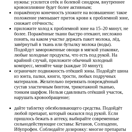
нужны: усилится отёк и болевой синдром, внутреннее
кровоизлияние будет более активным;
поражённую конечность уложите на возвышение: такое
положение уменьшает приток крови к проблемной зоне,
снижает отёчность;
приложите холод к проблемной зоне на 15–20 минут, не
более. Поражённые ткани быстро отекают, несложно
понять, на каком участке держать пакет молока, лёд,
завёрнутый в ткань или бутылку молока (воды).
Подойдут замороженные овощи в мягкой упаковке,
любые холодные продукты, что есть под рукой. На
крайний случай, приложите обычный холодный
компресс, меняйте чаще (каждые 10 минут);
ограничьте подвижность отёкшей зоны. Подойдёт шина
из зонта, палки, книги, трости, любых подручных
материалов. Желательно перевязать повреждённый
сустав эластичным бинтом, трикотажной тканью,
тонким шарфом. Нельзя сдавливать отёкший участок,
нарушать кровообращение;
дайте таблетку обезболивающего средства. Подойдёт
любой препарат, который оказался под рукой. Если
пришлось бежать в аптеку, выбирайте современные
сильнодействующие составы: Кетанов, Солпадеин,
Ибупрофен. Соблюдайте дозировку: многие препараты