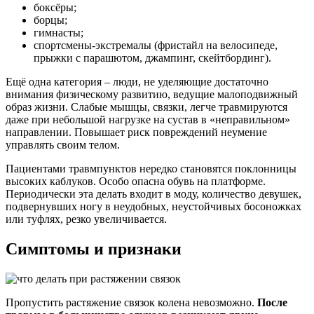
боксёры;
борцы;
гимнасты;
спортсмены-экстремалы (фристайл на велосипеде,
прыжки с парашютом, джампинг, скейтбординг).
Ещё одна категория – люди, не уделяющие достаточно
внимания физическому развитию, ведущие малоподвижный
образ жизни. Слабые мышцы, связки, легче травмируются
даже при небольшой нагрузке на сустав в «неправильном»
направлении. Повышает риск повреждений неумение
управлять своим телом.
Пациентами травмпунктов нередко становятся поклонницы
высоких каблуков. Особо опасна обувь на платформе.
Периодически эта делать входит в моду, количество девушек,
подвернувших ногу в неудобных, неустойчивых босоножках
или туфлях, резко увеличивается.
Симптомы и признаки
Пропустить растяжение связок колена невозможно.
После