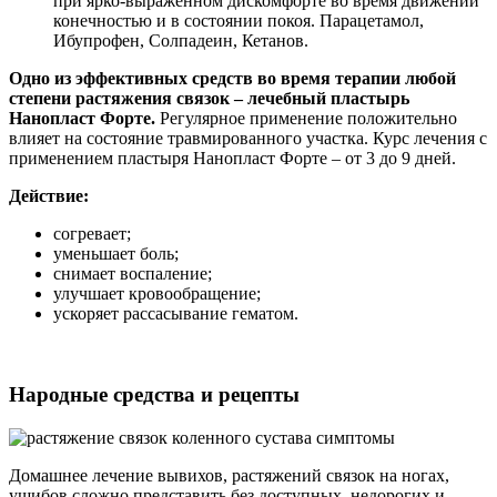
при ярко-выраженном дискомфорте во время движении
конечностью и в состоянии покоя. Парацетамол,
Ибупрофен, Солпадеин, Кетанов.
Одно из эффективных средств во время терапии любой
степени растяжения связок – лечебный пластырь
Нанопласт Форте.
Регулярное применение положительно
влияет на состояние травмированного участка. Курс лечения с
применением пластыря Нанопласт Форте – от 3 до 9 дней.
Действие:
согревает;
уменьшает боль;
снимает воспаление;
улучшает кровообращение;
ускоряет рассасывание гематом.
Народные средства и рецепты
Домашнее лечение вывихов, растяжений связок на ногах,
ушибов сложно представить без доступных, недорогих и