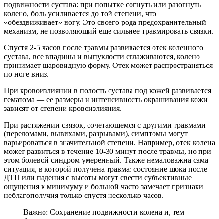
подвижности сустава: при попытке согнуть или разогнуть
колено, боль усиливается до той степени, что
«обездвиживает» ногу. Это своего рода предохранительный
механизм, не позволяющий еще сильнее травмировать связки.
Спустя 2-5 часов после травмы развивается отек коленного
сустава, все впадины и выпуклости сглаживаются, колено
принимает шаровидную форму. Отек может распространяться
по ноге вниз.
При кровоизлиянии в полость сустава под кожей развивается
гематома — ее размеры и интенсивность окрашивания кожи
зависят от степени кровоизлияния.
При растяжении связок, сочетающемся с другими травмами
(переломами, вывихами, разрывами), симптомы могут
варьироваться в значительной степени. Например, отек колена
может развиться в течение 10-30 минут после травмы, но при
этом болевой синдром умеренный. Также немаловажна сама
ситуация, в которой получена травма: состояние шока после
ДТП или падения с высоты могут свести субъективные
ощущения к минимуму и больной часто замечает признаки
неблагополучия только спустя несколько часов.
Важно: Сохранение подвижности колена и, тем