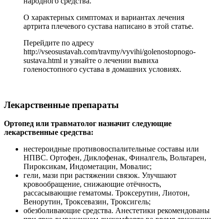
народного средства.
О характерных симптомах и вариантах лечения
артрита плечевого сустава написано в этой статье.
Перейдите по адресу
http://vseosustavah.com/travmy/vyvihi/golenostopnogo-
sustava.html и узнайте о лечении вывиха
голеностопного сустава в домашних условиях.
Лекарственные препараты
Ортопед или травматолог назначит следующие
лекарственные средства:
нестероидные противовоспалительные составы или
НПВС. Ортофен, Диклофенак, Финалгель, Вольтарен,
Пироксикам, Индометацин, Мовалис;
гели, мази при растяжении связок. Улучшают
кровообращение, снижающие отёчность,
рассасывающие гематомы. Троксерутин, Лиотон,
Венорутин, Троксевазин, Троксигель;
обезболивающие средства. Анестетики рекомендованы