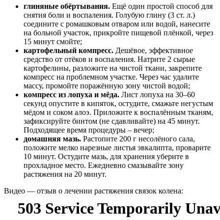
глиняные обёртывания.
Ещё один простой способ для
снятия боли и воспаления. Голубую глину (3 ст. л.)
соедините с ромашковым отваром или водой, нанесите
на больной участок, прикройте пищевой плёнкой, через
15 минут смойте;
картофельный компресс.
Дешёвое, эффективное
средство от отёков и воспаления. Натрите 2 сырые
картофелины, разложите на чистой ткани, закрепите
компресс на проблемном участке. Через час удалите
массу, промойте поражённую зону чистой водой;
компресс из лопуха и мёда.
Лист лопуха на 30–60
секунд опустите в кипяток, остудите, смажьте негустым
мёдом и соком алоэ. Приложите к воспалённым тканям,
зафиксируйте бинтом (не сдавливайте) на 45 минут.
Подходящее время процедуры – вечер;
домашняя мазь.
Растопите 200 г несолёного сала,
положите мелко нарезные листья эвкалипта, проварите
10 минут. Остудите мазь, для хранения уберите в
прохладное место. Ежедневно смазывайте зону
растяжения на 20 минут.
Видео — отзыв о лечении растяжения связок колена: