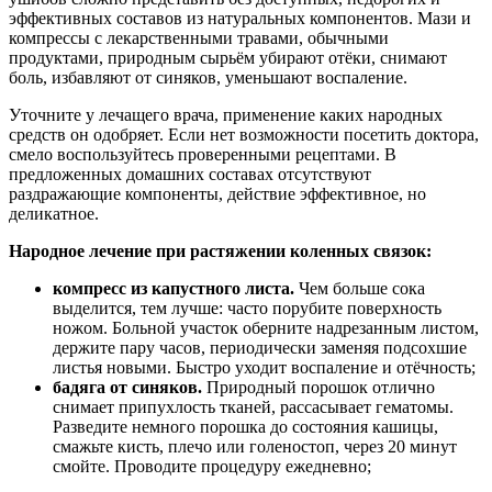
эффективных составов из натуральных компонентов. Мази и
компрессы с лекарственными травами, обычными
продуктами, природным сырьём убирают отёки, снимают
боль, избавляют от синяков, уменьшают воспаление.
Уточните у лечащего врача, применение каких народных
средств он одобряет. Если нет возможности посетить доктора,
смело воспользуйтесь проверенными рецептами. В
предложенных домашних составах отсутствуют
раздражающие компоненты, действие эффективное, но
деликатное.
Народное лечение при растяжении коленных связок:
компресс из капустного листа.
Чем больше сока
выделится, тем лучше: часто порубите поверхность
ножом. Больной участок оберните надрезанным листом,
держите пару часов, периодически заменяя подсохшие
листья новыми. Быстро уходит воспаление и отёчность;
бадяга от синяков.
Природный порошок отлично
снимает припухлость тканей, рассасывает гематомы.
Разведите немного порошка до состояния кашицы,
смажьте кисть, плечо или голеностоп, через 20 минут
смойте. Проводите процедуру ежедневно;