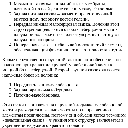
Межкостная связка – нижний отдел мембраны,
натянутой по всей длине голени между её костями.
Задняя нижняя связка – элемент, препятствующий
внутреннему повороту костей голени.
Передняя нижняя малоберцовая связка. Волокна этой
структуры направляются от большеберцовой кости к
наружной лодыжке и позволяют удерживать стопу от
наружного поворота.
Поперечная связка – небольшой волокнистый элемент,
обеспечивающий фиксацию стопы от поворота внутрь.
Кроме перечисленных функций волокон, они обеспечивают
надежное прикрепление хрупкой малоберцовой кости к
мощной большеберцовой. Второй группой связок являются
наружные боковые волокна:
Передняя таранно-малоберцовая
Задняя таранно-малоберцовая.
Пяточно-малоберцовая.
Эти связки начинаются на наружной лодыжке малоберцовой
кости и расходятся в разные стороны по направлению к
элементам предплюсны, поэтому они объединяются термином
«дельтовидная связка». Функция этих структур заключается в
укреплении наружного края этой области.