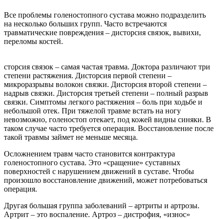
Все проблемы голеностопного сустава можно подразделить
на несколько больших групп. Часто встречаются
травматические повреждения – дисторсия связок, вывихи,
переломы костей.
сторсия связок – самая частая травма. Доктора различают три
степени растяжения. Дисторсия первой степени –
микроразрывы волокон связки. Дисторсия второй степени –
надрыв связки. Дисторсия третьей степени – полный разрыв
связки. Симптомы легкого растяжения – боль при ходьбе и
небольшой отек. При тяжелой травме встать на ногу
невозможно, голеностоп отекает, под кожей видны синяки. В
таком случае часто требуется операция. Восстановление после
такой травмы займет не меньше месяца.
Осложнением травм часто становится контрактура
голеностопного сустава. Это «сращение» суставных
поверхностей с нарушением движений в суставе. Чтобы
произошло восстановление движений, может потребоваться
операция.
Другая большая группа заболеваний – артриты и артрозы.
Артрит – это воспаление. Артроз – дистрофия, «износ»