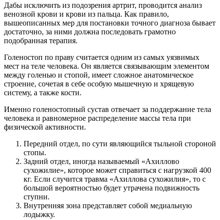
Дабы исключить из подозрения артрит, проводится анализ
венозной крови и крови из пальца. Как правило,
вышеописанных мер для постановки точного диагноза бывает
достаточно, за ними должна последовать грамотно
подобранная терапия.
Голеностоп по праву считается одним из самых уязвимых
мест на теле человека. Он является связывающим элементом
между голенью и стопой, имеет сложное анатомическое
строение, сочетая в себе особую мышечную и хрящевую
систему, а также кости.
Именно голеностопный сустав отвечает за поддержание тела
человека и равномерное распределение массы тела при
физической активности.
Передний отдел, по сути являющийся тыльной стороной
стопы.
Задний отдел, иногда называемый «Ахиллово
сухожилие», которое может справиться с нагрузкой 400
кг. Если случится травма «Ахиллова сухожилия», то с
большой вероятностью будет утрачена подвижность
ступни.
Внутренняя зона представляет собой медиальную
лодыжку.