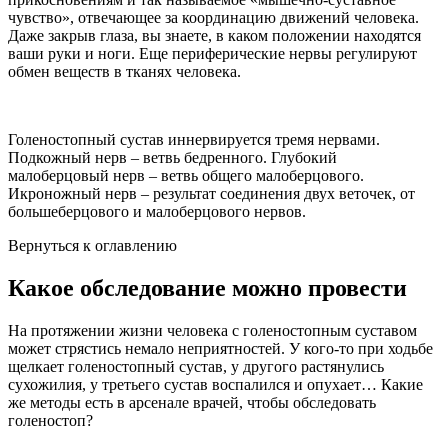
чувство», отвечающее за координацию движений человека.
Даже закрыв глаза, вы знаете, в каком положении находятся
ваши руки и ноги. Еще периферические нервы регулируют
обмен веществ в тканях человека.
Голеностопный сустав иннервируется тремя нервами.
Подкожный нерв – ветвь бедренного. Глубокий
малоберцовый нерв – ветвь общего малоберцового.
Икроножный нерв – результат соединения двух веточек, от
большеберцового и малоберцового нервов.
Вернуться к оглавлению
Какое обследование можно провести
На протяжении жизни человека с голеностопным суставом
может стрястись немало неприятностей. У кого-то при ходьбе
щелкает голеностопный сустав, у другого растянулись
сухожилия, у третьего сустав воспалился и опухает… Какие
же методы есть в арсенале врачей, чтобы обследовать
голеностоп?