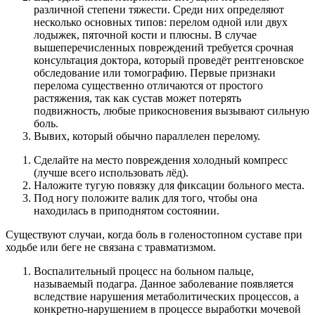
различной степени тяжести. Среди них определяют
несколько основных типов: перелом одной или двух
лодыжек, пяточной кости и плюсны. В случае
вышеперечисленных повреждений требуется срочная
консультация доктора, который проведёт рентгеновское
обследование или томографию. Первые признаки
перелома существенно отличаются от простого
растяжения, так как сустав может потерять
подвижность, любые прикосновения вызывают сильную
боль.
Вывих, который обычно параллелен перелому.
Сделайте на место повреждения холодный компресс
(лучше всего использовать лёд).
Наложите тугую повязку для фиксации больного места.
Под ногу положите валик для того, чтобы она
находилась в приподнятом состоянии.
Существуют случаи, когда боль в голеностопном суставе при
ходьбе или беге не связана с травматизмом.
Воспалительный процесс на больном пальце,
называемый подагра. Данное заболевание появляется
вследствие нарушения метаболитических процессов, а
конкретно-нарушением в процессе выработки мочевой