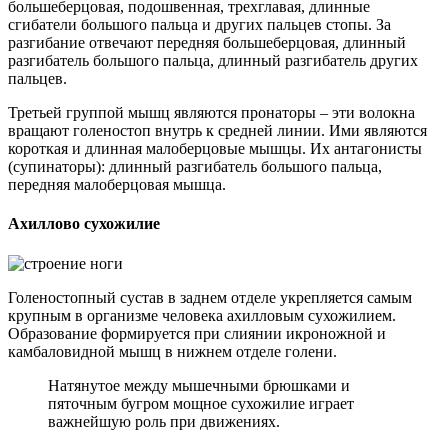
большеберцовая, подошвенная, трехглавая, длинные
сгибатели большого пальца и других пальцев стопы. За
разгибание отвечают передняя большеберцовая, длинный
разгибатель большого пальца, длинный разгибатель других
пальцев.
Третьей группой мышц являются пронаторы – эти волокна
вращают голеностоп внутрь к средней линии. Ими являются
короткая и длинная малоберцовые мышцы. Их антагонисты
(супинаторы): длинный разгибатель большого пальца,
передняя малоберцовая мышца.
Ахиллово сухожилие
Голеностопный сустав в заднем отделе укрепляется самым
крупным в организме человека ахилловым сухожилием.
Образование формируется при слиянии икроножной и
камбаловидной мышц в нижнем отделе голени.
Натянутое между мышечными брюшками и
пяточным бугром мощное сухожилие играет
важнейшую роль при движениях.