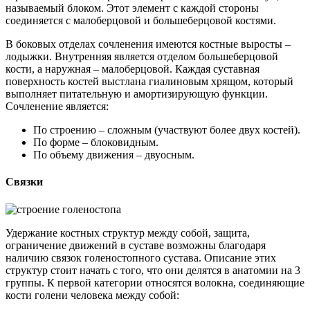
называемый блоком. Этот элемент с каждой стороны
соединяется с малоберцовой и большеберцовой костями.
В боковых отделах сочленения имеются костные выросты –
лодыжки. Внутренняя является отделом большеберцовой
кости, а наружная – малоберцовой. Каждая суставная
поверхность костей выстлана гиалиновым хрящом, который
выполняет питательную и амортизирующую функции.
Сочленение является:
По строению – сложным (участвуют более двух костей).
По форме – блоковидным.
По объему движения – двуосным.
Связки
Удержание костных структур между собой, защита,
ограничение движений в суставе возможны благодаря
наличию связок голеностопного сустава. Описание этих
структур стоит начать с того, что они делятся в анатомии на 3
группы. К первой категории относятся волокна, соединяющие
кости голени человека между собой: