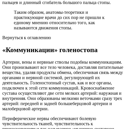
пальцев и длинный сгибатель большого пальца стопы.
Таким образом, анатомы-теоретики и
практикующие врачи до сих пор не пришли к
единому мнению относительно того, как
называются движения стопы.
Вернуться к оглавлению
«Коммуникации» голеностопа
Артерии, вены и нервные стволы подобны коммуникациям.
Они пронизывают все тело человека, доставляя питательные
вещества, удаляя продукты обмена, обеспечивая связь между
органами и нервной системой, регулирующей их
деятельность. Голеностопный сустав, как и все органы,
подключен к этой сети коммуникаций. Кровоснабжение
сустава осуществляют две сети мелких артерий: наружная и
внутренняя. Они образованы мелкими веточками сразу трех
артерий: передней и задней большеберцовой артерии и
малоберцовой артерии.
Периферические нервы обеспечивают болевую
чувствительность тканей, чувствительность к
прикосновениям и так называемое «мышечно-суставное