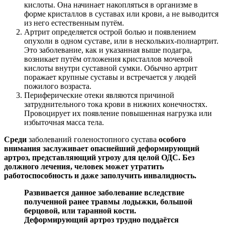
кислоты. Она начинает накопляться в организме в
форме кристаллов в суставах или крови, а не выводится
из него естественным путём.
Артрит определяется острой болью и появлением
опухоли в одном суставе, или в нескольких-полиартрит.
Это заболевание, как и указанная выше подагра,
возникает путём отложения кристаллов мочевой
кислоты внутри суставной сумки. Обычно артрит
поражает крупные суставы и встречается у людей
пожилого возраста.
Периферические отеки являются причиной
затруднительного тока крови в нижних конечностях.
Провоцирует их появление повышенная нагрузка или
избыточная масса тела.
Среди
заболеваний голеностопного сустава
особого
внимания заслуживает опаснейший деформирующий
артроз, представляющий угрозу для целой ОДС. Без
должного лечения, человек может утратить
работоспособность и даже заполучить инвалидность.
Развивается данное заболевание вследствие
полученной ранее травмы лодыжки, большой
берцовой, или таранной кости.
Деформирующий артроз трудно поддаётся