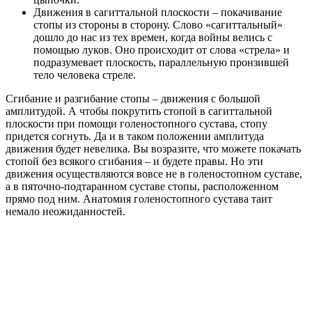
Движения в сагиттальной плоскости – покачивание
стопы из стороны в сторону. Слово «сагиттальный»
дошло до нас из тех времен, когда войны велись с
помощью луков. Оно происходит от слова «стрела» и
подразумевает плоскость, параллельную пронзившей
тело человека стреле.
Сгибание и разгибание стопы – движения с большой
амплитудой. А чтобы покрутить стопой в сагиттальной
плоскости при помощи голеностопного сустава, стопу
придется согнуть. Да и в таком положении амплитуда
движения будет невелика. Вы возразите, что можете покачать
стопой без всякого сгибания – и будете правы. Но эти
движения осуществляются вовсе не в голеностопном суставе,
а в пяточно-подтаранном суставе стопы, расположенном
прямо под ним. Анатомия голеностопного сустава таит
немало неожиданностей.