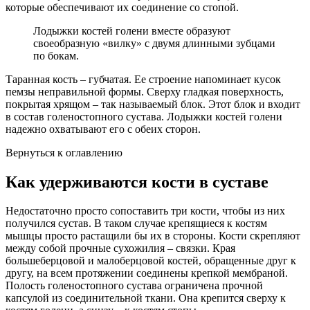
которые обеспечивают их соединение со стопой.
Лодыжки костей голени вместе образуют
своеобразную «вилку» с двумя длинными зубцами
по бокам.
Таранная кость – губчатая. Ее строение напоминает кусок
пемзы неправильной формы. Сверху гладкая поверхность,
покрытая хрящом – так называемый блок. Этот блок и входит
в состав голеностопного сустава. Лодыжки костей голени
надежно охватывают его с обеих сторон.
Вернуться к оглавлению
Как удерживаются кости в суставе
Недостаточно просто сопоставить три кости, чтобы из них
получился сустав. В таком случае крепящиеся к костям
мышцы просто растащили бы их в стороны. Кости скрепляют
между собой прочные сухожилия – связки. Края
большеберцовой и малоберцовой костей, обращенные друг к
другу, на всем протяжении соединены крепкой мембраной.
Полость голеностопного сустава ограничена прочной
капсулой из соединительной ткани. Она крепится сверху к