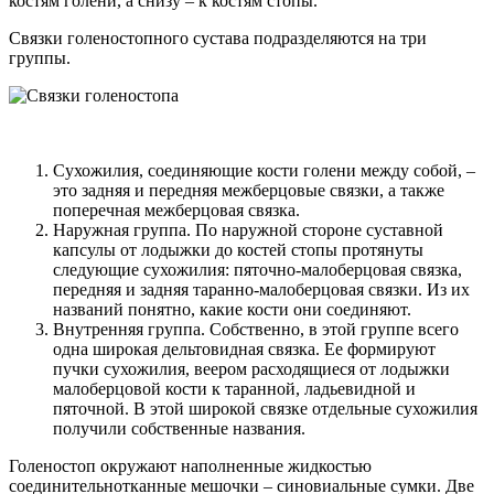
костям голени, а снизу – к костям стопы.
Связки голеностопного сустава подразделяются на три
группы.
Сухожилия, соединяющие кости голени между собой, –
это задняя и передняя межберцовые связки, а также
поперечная межберцовая связка.
Наружная группа. По наружной стороне суставной
капсулы от лодыжки до костей стопы протянуты
следующие сухожилия: пяточно-малоберцовая связка,
передняя и задняя таранно-малоберцовая связки. Из их
названий понятно, какие кости они соединяют.
Внутренняя группа. Собственно, в этой группе всего
одна широкая дельтовидная связка. Ее формируют
пучки сухожилия, веером расходящиеся от лодыжки
малоберцовой кости к таранной, ладьевидной и
пяточной. В этой широкой связке отдельные сухожилия
получили собственные названия.
Голеностоп окружают наполненные жидкостью
соединительнотканные мешочки – синовиальные сумки. Две