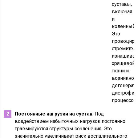
суставы,
включая
и
коленный.
Это
провоциру
стремител
изнашиван
хрящевой
ткани и
возникнов
дегенерат
дистрофич
процессов.
Постоянные нагрузки на сустав
. Под
воздействием избыточных нагрузок постоянно
травмируются структуры сочленения. Это
значительно увеличивает риск воспалительного