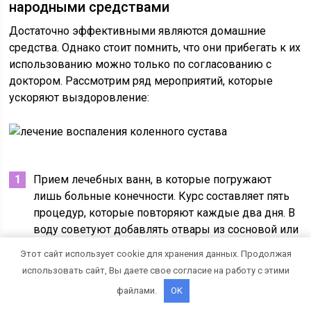
народными средствами
Достаточно эффективными являются домашние
средства. Однако стоит помнить, что они прибегать к их
использованию можно только по согласованию с
доктором. Рассмотрим ряд мероприятий, которые
ускоряют выздоровление:
Прием лечебных ванн, в которые погружают
лишь больные конечности. Курс составляет пять
процедур, которые повторяют каждые два дня. В
воду советуют добавлять отвары из сосновой или
еловой хвои.
Этот сайт использует cookie для хранения данных. Продолжая
использовать сайт, Вы даете свое согласие на работу с этими
Картофельные компрессы помогают также при
файлами.
OK
воспалении сухожилий коленного сустава как
дополнительная мера при лечении. Для этого