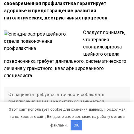
своевременная профилактика гарантирует
здоровье и предотвращение развития
патологических, деструктивных процессов.
Следует понимать,
что терапия
спондилоартроза
шейного отдела
позвоночника требует длительного, систематического
лечения у грамотного, квалифицированного
специалиста.
От пациента требуется в точности соблюдать
предписания врача и не пытаться заниматься
самолечением.
Этот сайт использует cookie для хранения данных. Продолжая
использовать сайт, Вы даете свое согласие на работу с этими
файлами.
OK
Здоровый позвоночник – залог силы, долголетия и
нормального функционирования других систем