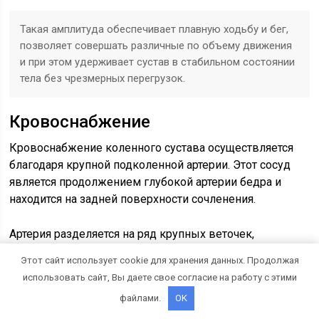
Такая амплитуда обеспечивает плавную ходьбу и бег,
позволяет совершать различные по объему движения
и при этом удерживает сустав в стабильном состоянии
тела без чрезмерных перегрузок.
Кровоснабжение
Кровоснабжение коленного сустава осуществляется
благодаря крупной подколенной артерии. Этот сосуд
является продолжением глубокой артерии бедра и
находится на задней поверхности сочленения.
Артерия разделяется на ряд крупных веточек,
окружающих сочленение со всех сторон. Такое
Этот сайт использует cookie для хранения данных. Продолжая
ветвление позволяет обеспечить крупный элемент
использовать сайт, Вы даете свое согласие на работу с этими
опорно-двигательного аппарата достаточным
файлами.
OK
количеством кислорода и питательных веществ.