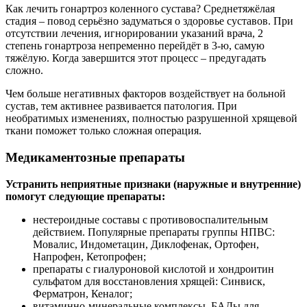
Как лечить гонартроз коленного сустава? Среднетяжёлая
стадия – повод серьёзно задуматься о здоровье суставов. При
отсутствии лечения, игнорировании указаний врача, 2
степень гонартроза непременно перейдёт в 3-ю, самую
тяжёлую. Когда завершится этот процесс – предугадать
сложно.
Чем больше негативных факторов воздействует на больной
сустав, тем активнее развивается патология. При
необратимых изменениях, полностью разрушенной хрящевой
ткани поможет только сложная операция.
Медикаментозные препараты
Устранить неприятные признаки (наружные и внутренние)
помогут следующие препараты:
нестероидные составы с противовоспалительным
действием. Популярные препараты группы НПВС:
Мовалис, Индометацин, Диклофенак, Ортофен,
Напрофен, Кетопрофен;
препараты с гиалуроновой кислотой и хондроитин
сульфатом для восстановления хрящей: Синвиск,
Ферматрон, Кеналог;
витаминно-минеральные комплексы, БАДы для