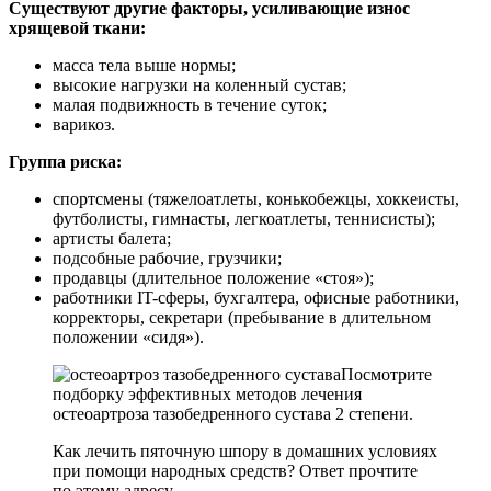
Существуют другие факторы, усиливающие износ
хрящевой ткани:
масса тела выше нормы;
высокие нагрузки на коленный сустав;
малая подвижность в течение суток;
варикоз.
Группа риска:
спортсмены (тяжелоатлеты, конькобежцы, хоккеисты,
футболисты, гимнасты, легкоатлеты, теннисисты);
артисты балета;
подсобные рабочие, грузчики;
продавцы (длительное положение «стоя»);
работники IT-сферы, бухгалтера, офисные работники,
корректоры, секретари (пребывание в длительном
положении «сидя»).
Посмотрите
подборку эффективных методов лечения
остеоартроза тазобедренного сустава 2 степени.
Как лечить пяточную шпору в домашних условиях
при помощи народных средств? Ответ прочтите
по этому адресу.