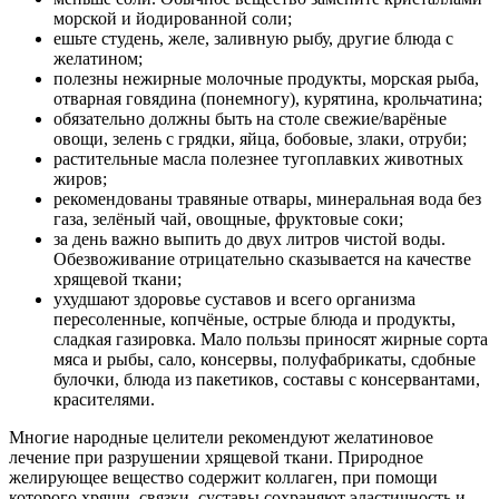
морской и йодированной соли;
ешьте студень, желе, заливную рыбу, другие блюда с
желатином;
полезны нежирные молочные продукты, морская рыба,
отварная говядина (понемногу), курятина, крольчатина;
обязательно должны быть на столе свежие/варёные
овощи, зелень с грядки, яйца, бобовые, злаки, отруби;
растительные масла полезнее тугоплавких животных
жиров;
рекомендованы травяные отвары, минеральная вода без
газа, зелёный чай, овощные, фруктовые соки;
за день важно выпить до двух литров чистой воды.
Обезвоживание отрицательно сказывается на качестве
хрящевой ткани;
ухудшают здоровье суставов и всего организма
пересоленные, копчёные, острые блюда и продукты,
сладкая газировка. Мало пользы приносят жирные сорта
мяса и рыбы, сало, консервы, полуфабрикаты, сдобные
булочки, блюда из пакетиков, составы с консервантами,
красителями.
Многие народные целители рекомендуют желатиновое
лечение при разрушении хрящевой ткани. Природное
желирующее вещество содержит коллаген, при помощи
которого хрящи, связки, суставы сохраняют эластичность и