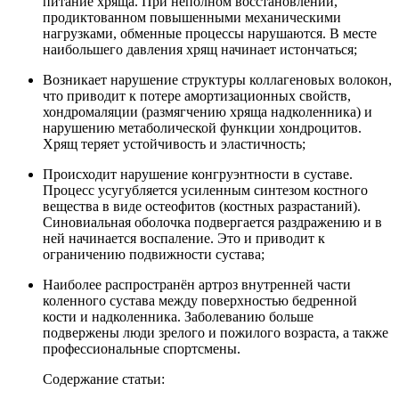
питание хряща. При неполном восстановлении,
продиктованном повышенными механическими
нагрузками, обменные процессы нарушаются. В месте
наибольшего давления хрящ начинает истончаться;
Возникает нарушение структуры коллагеновых волокон,
что приводит к потере амортизационных свойств,
хондромаляции (размягчению хряща надколенника) и
нарушению метаболической функции хондроцитов.
Хрящ теряет устойчивость и эластичность;
Происходит нарушение конгруэнтности в суставе.
Процесс усугубляется усиленным синтезом костного
вещества в виде остеофитов (костных разрастаний).
Синовиальная оболочка подвергается раздражению и в
ней начинается воспаление. Это и приводит к
ограничению подвижности сустава;
Наиболее распространён артроз внутренней части
коленного сустава между поверхностью бедренной
кости и надколенника. Заболеванию больше
подвержены люди зрелого и пожилого возраста, а также
профессиональные спортсмены.
Содержание статьи: