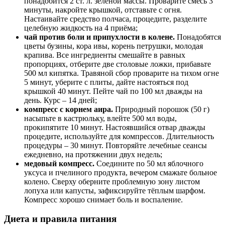
понадобится 2 ст. л. зелёной массы. Проварите смесь 3
минуты, накройте крышкой, отставьте с огня.
Настаивайте средство полчаса, процедите, разделите
целебную жидкость на 4 приёма;
чай против боли и припухлости в колене.
Понадобятся
цветы бузины, кора ивы, корень петрушки, молодая
крапива. Все ингредиенты смешайте в равных
пропорциях, отберите две столовые ложки, прибавьте
500 мл кипятка. Травяной сбор проварите на тихом огне
5 минут, уберите с плиты, дайте настояться под
крышкой 40 минут. Пейте чай по 100 мл дважды на
день. Курс – 14 дней;
компресс с корнем аира.
Природный порошок (50 г)
насыпьте в кастрюльку, влейте 500 мл воды,
прокипятите 10 минут. Настоявшийся отвар дважды
процедите, используйте для компрессов. Длительность
процедуры – 30 минут. Повторяйте лечебные сеансы
ежедневно, на протяжении двух недель;
медовый компресс.
Соедините по 50 мл яблочного
уксуса и пчелиного продукта, вечером смажьте больное
колено. Сверху оберните проблемную зону листом
лопуха или капусты, зафиксируйте тёплым шарфом.
Компресс хорошо снимает боль и воспаление.
Диета и правила питания