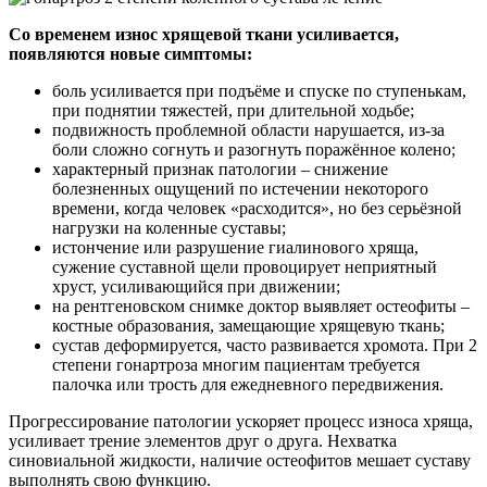
Со временем износ хрящевой ткани усиливается,
появляются новые симптомы:
боль усиливается при подъёме и спуске по ступенькам,
при поднятии тяжестей, при длительной ходьбе;
подвижность проблемной области нарушается, из-за
боли сложно согнуть и разогнуть поражённое колено;
характерный признак патологии – снижение
болезненных ощущений по истечении некоторого
времени, когда человек «расходится», но без серьёзной
нагрузки на коленные суставы;
истончение или разрушение гиалинового хряща,
сужение суставной щели провоцирует неприятный
хруст, усиливающийся при движении;
на рентгеновском снимке доктор выявляет остеофиты –
костные образования, замещающие хрящевую ткань;
сустав деформируется, часто развивается хромота. При 2
степени гонартроза многим пациентам требуется
палочка или трость для ежедневного передвижения.
Прогрессирование патологии ускоряет процесс износа хряща,
усиливает трение элементов друг о друга. Нехватка
синовиальной жидкости, наличие остеофитов мешает суставу
выполнять свою функцию.