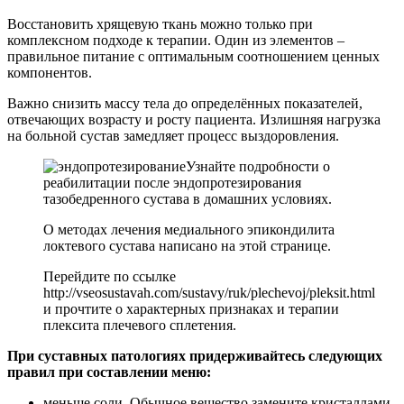
Восстановить хрящевую ткань можно только при
комплексном подходе к терапии. Один из элементов –
правильное питание с оптимальным соотношением ценных
компонентов.
Важно снизить массу тела до определённых показателей,
отвечающих возрасту и росту пациента. Излишняя нагрузка
на больной сустав замедляет процесс выздоровления.
Узнайте подробности о
реабилитации после эндопротезирования
тазобедренного сустава в домашних условиях.
О методах лечения медиального эпикондилита
локтевого сустава написано на этой странице.
Перейдите по ссылке
http://vseosustavah.com/sustavy/ruk/plechevoj/pleksit.html
и прочтите о характерных признаках и терапии
плексита плечевого сплетения.
При суставных патологиях придерживайтесь следующих
правил при составлении меню:
меньше соли. Обычное вещество замените кристаллами