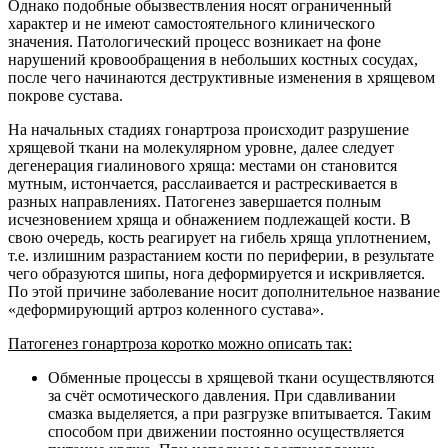
Однако подобные обызвествления носят ограниченный
характер и не имеют самостоятельного клинического
значения. Патологический процесс возникает на фоне
нарушений кровообращения в небольших костных сосудах,
после чего начинаются деструктивные изменения в хрящевом
покрове сустава.
На начальных стадиях гонартроза происходит разрушение
хрящевой ткани на молекулярном уровне, далее следует
дегенерация гиалинового хряща: местами он становится
мутным, истончается, расслаивается и растрескивается в
разных направлениях. Патогенез завершается полным
исчезновением хряща и обнажением подлежащей кости. В
свою очередь, кость реагирует на гибель хряща уплотнением,
т.е. излишним разрастанием кости по периферии, в результате
чего образуются шипы, нога деформируется и искривляется.
По этой причине заболевание носит дополнительное название
«деформирующий артроз коленного сустава».
Патогенез гонартроза коротко можно описать так:
Обменные процессы в хрящевой ткани осуществляются
за счёт осмотического давления. При сдавливании
смазка выделяется, а при разгрузке впитывается. Таким
способом при движении постоянно осуществляется