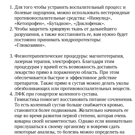
Для того чтобы устранить воспалительный процесс и
болевые ощущения, можно использовать нестероидные
противовоспалительные средства: «Нимулид»,
«Кетопрофен», «Бутадион», «Диклофенак».
Чтобы защитить хрящевую ткань от дальнейшего
разрушения, а также восстановить ее, вам нужно будет
постоянно принимать хондропротекторы:
«Глюкозамин».
Физиотерапевтические процедуры: магнитотерапия,
лазерная терапия, электрофорез. Благодаря этим
процедурам у врачей есть возможность доставить
лекарство прямо в пораженную область. При этом
обеспечивается быстрое и эффективное действие
препаратов. Также прямо в сустав можно делать уколы
обезболивающих или противовоспалительных веществ.
ЛФК при гонартрозе коленного сустава.
Гимнастика помогает восстановить питание сочленения.
То есть коленный сустав больше снабжается кровью,
становится более подвижным. Желательно начинать ее
еще во время развития первой степени, которая очень
коварна своей незаметностью. Однако если внимательно
прислушаться к своему организму и вовремя сдать
некоторые анализы, то болезнь можно определить на